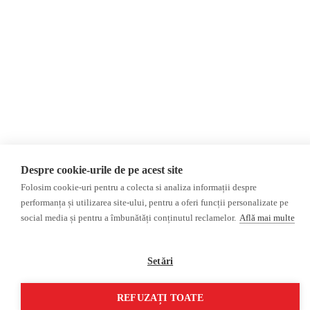
Monitor media
Multimedia
Revista presei fake
Podcast
Presa rusă independentă
Reportaj video
Presa rusa pro-Kremlin
Interviu video
©2026 Veridica.ro. Toate drepturile rezervate. Veridica™ este o publicație a
Asociației Alianța Internațională a Jurnaliștilor Români
.
Soluție web
Treeworks
Despre cookie-urile de pe acest site
Folosim cookie-uri pentru a colecta si analiza informații despre
performanța și utilizarea site-ului, pentru a oferi funcții personalizate pe
social media și pentru a îmbunătăți conținutul reclamelor.
Află mai multe
Setări
REFUZAȚI TOATE