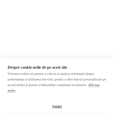
Contact
România
Evenimente
Internațional
Newsletter
Invadarea Ucrainei
Donații
AIJR
Politica de confidențialitate
Opinii
Fact-Checking
Editorial
Fake News, Dezinformare &
Interviu
Propagandă
Alegeri 2024
Teoria conspirației
Despre cookie-urile de pe acest site
ACF
Baza de date
Folosim cookie-uri pentru a colecta si analiza informații despre
Investigatie
performanța și utilizarea site-ului, pentru a oferi funcții personalizate pe
social media și pentru a îmbunătăți conținutul reclamelor.
Află mai
Alte subiecte
multe
Monitor media
Multimedia
Revista presei fake
Podcast
Setări
Presa rusă independentă
Reportaj video
Presa rusa pro-Kremlin
Interviu video