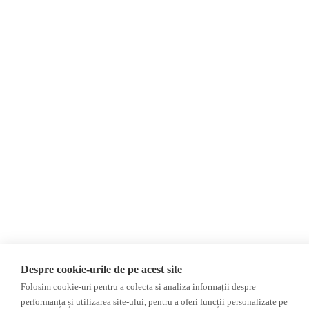
Interviu
Propagandă
Alegeri 2024
Teoria conspirației
ACF
Baza de date
Investigatie
Alte subiecte
Monitor media
Multimedia
Revista presei fake
Podcast
Presa rusă independentă
Reportaj video
Presa rusa pro-Kremlin
Interviu video
©2026 Veridica.ro. Toate drepturile rezervate. Veridica™ este o publicație a
Asociației Alianța Internațională a Jurnaliștilor Români
.
Soluție web
Treeworks
Despre cookie-urile de pe acest site
Folosim cookie-uri pentru a colecta si analiza informații despre
performanța și utilizarea site-ului, pentru a oferi funcții personalizate pe