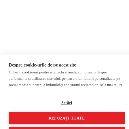
Revista presei fake
Podcast
Presa rusă independentă
Reportaj video
Presa rusa pro-Kremlin
Interviu video
©2026 Veridica.ro. Toate drepturile rezervate. Veridica™ este o publicație a
Asociației Alianța Internațională a Jurnaliștilor Români
.
Soluție web
Treeworks
Despre cookie-urile de pe acest site
Folosim cookie-uri pentru a colecta si analiza informații despre
performanța și utilizarea site-ului, pentru a oferi funcții personalizate pe
social media și pentru a îmbunătăți conținutul reclamelor.
Află mai multe
Setări
REFUZAȚI TOATE