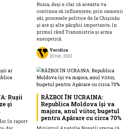
Rusia, deși e clar că aceasta va
continua să influențeze, prin oamenii
săi, procesele politice de la Chișinău
și are și alte pârghii importante, în
primul rând Transnistria și arma
energetică.
Veridica
20 feb. 2023
: Rușii
RĂZBOI ÎN UCRAINA:
ze și
Republica Moldova își va
a
majora, anul viitor, bugetul
pentru Apărare cu circa 70%
lor în raport
a, dar
Ministrul Anatolie Nosatîi spune că