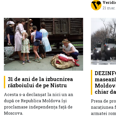
Veridi
21 mar.
DEZINF
31 de ani de la izbucnirea
masează 
războiului de pe Nistru
Moldova
chiar da
Acesta s-a declanșat la nici un an
după ce Republica Moldova își
Presa de pr
proclamase independența față de
narațiunea 
Moscova.
armatei rom