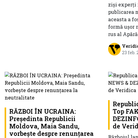
ziși experți 
publicarea n
aceasta a fos
formă ușor 
rus al Apărăr
Veridi
23 feb.
Republi
RĂZBOI ÎN UCRAINA:
Top FA
Președinta Republicii
DEZINF
Moldova, Maia Sandu,
de Veri
vorbește despre renunțarea
Războiul lan