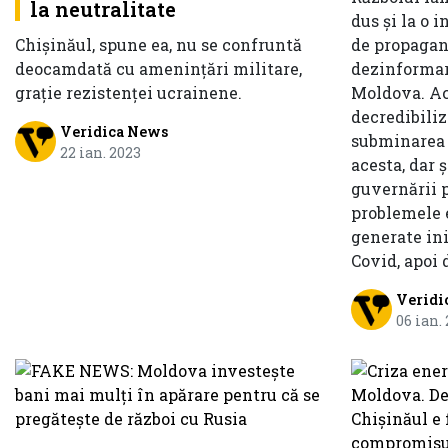
la neutralitate
dus și la o 
Chișinăul, spune ea, nu se confruntă
de propagan
deocamdată cu amenințări militare,
dezinformar
grație rezistenței ucrainene.
Moldova. Ac
decredibiliz
Veridica News
subminarea 
22 ian. 2023
acesta, dar 
guvernării 
problemele 
generate in
Covid, apoi 
Veridi
06 ian.