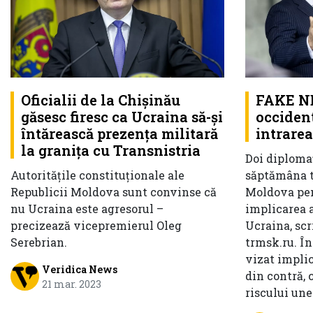
Oficialii de la Chișinău
FAKE NE
găsesc firesc ca Ucraina să-și
occident
întărească prezența militară
intrare
la granița cu Transnistria
Doi diplomaț
Autoritățile constituționale ale
săptămâna t
Republicii Moldova sunt convinse că
Moldova pen
nu Ucraina este agresorul –
implicarea a
precizează vicepremierul Oleg
Ucraina, scr
Serebrian.
trmsk.ru. În
vizat implic
Veridica News
din contră, 
21 mar. 2023
riscului une