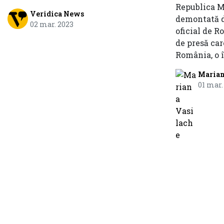
Republica M
Veridica News
demontată d
02 mar. 2023
oficial de 
de presă car
România, o î
Marian
01 mar.