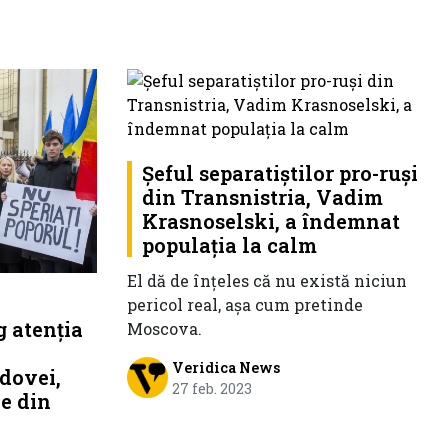
Șeful separatiștilor pro-ruși
din Transnistria, Vadim
Krasnoselski, a îndemnat
populația la calm
El dă de înțeles că nu există niciun
pericol real, așa cum pretinde
g atenția
Moscova.
Veridica News
dovei,
27 feb. 2023
le din