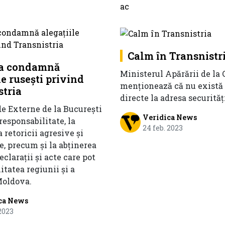
Calm în Transnistr
a condamnă
Ministerul Apărării de la
le ruseşti privind
menționează că nu există
stria
directe la adresa securități
de Externe de la Bucureşti
Veridica News
 responsabilitate, la
24 feb. 2023
retoricii agresive şi
, precum şi la abţinerea
eclaraţii şi acte care pot
itatea regiunii şi a
Moldova.
ca News
 2023