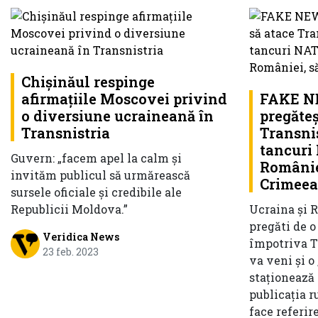
Chișinăul respinge
afirmațiile Moscovei privind
FAKE NE
o diversiune ucraineană în
pregăteș
Transnistria
Transnis
tancuri 
Guvern: „facem apel la calm și
Românie
invităm publicul să urmărească
Crimeea
sursele oficiale și credibile ale
Republicii Moldova.”
Ucraina și 
pregăti de o
Veridica News
împotriva Tr
23 feb. 2023
va veni și o
staționează
publicația r
face referir