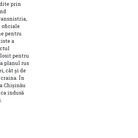
dite prin
ind
ansnistria,
 oficiale
ne pentru
iste a
ctul
olosit pentru
la planul rus
, cât și de
Ucraina. În
la Chișinău
ica indusă
.