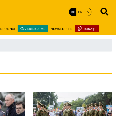
RO
EN
РУ
SPRE NOI
VERIDICA.MD
NEWSLETTER
DONAȚII