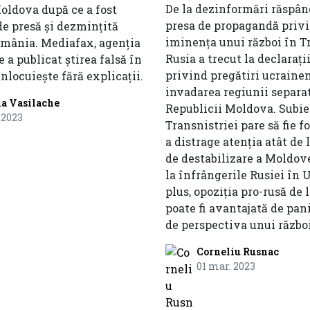
De la dezinformări răspân
oldova după ce a fost
presa de propagandă priv
e presă și dezmințită
iminența unui război în Tr
România. Mediafax, agenția
Rusia a trecut la declarații
e a publicat știrea falsă în
privind pregătiri ucraine
nlocuiește fără explicații.
invadarea regiunii separat
a Vasilache
Republicii Moldova. Subie
 2023
Transnistriei pare să fie f
a distrage atenția atât de 
de destabilizare a Moldovei
la înfrângerile Rusiei în 
plus, opoziția pro-rusă de 
poate fi avantajată de pan
de perspectiva unui război
Corneliu Rusnac
01 mar. 2023