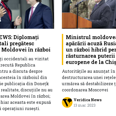
Ministrul moldove
WS: Diplomați
apărării acuză Rusi
ali pregătesc
un război hibrid pe
a Moldovei în război
răsturnarea puterii
i occidentali au vizitat
europene de la Chi
recută Republica
Autoritățile au anunțat în
tru a discuta despre
destructurarea unei rețele
cesteia în războiul din
urmărea să destabilizeze ț
ie publicația din Donețk
coordonarea Moscovei
 realitate, discuțiile nu au
area Moldovei în război;
Veridica News
chiar aceasta este expusă
13 mar. 2023
i operațiuni rusești.