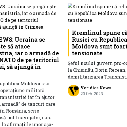
Kremlinul spune că 
WS: Ucraina se
Rusiei cu Republic
te să atace
Moldova sunt foar
tria, iar o armadă de
tensionate
NATO de pe teritoriul
Șeful noului guvern pro-o
i, să ajungă în
la Chișinău, Dorin Recean,
demilitarizarea Transnistr
Republica Moldova s-ar
Veridica News
 operațiune militară
20 feb. 2023
ansnistriei iar în ajutor
 „armadă” de tancuri care
 în România, scrie
usă politnavigator, care
e la afirmațiile unor așa-