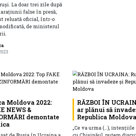
ruși. La doar trei zile după
arațiunii false în presă,
t reluată oficial, într-o
modificată, de ministerul
ii.
ca
 2023
ca Moldova 2022:
RĂZBOI ÎN UCRAINA
KE NEWS &
ar plănui să invade
ORMĂRI demontate
Republica Moldov
dica
„Ce va urma (…), intențiile 
sat de Rusia în Ucraina a
cu Chișinăul, putem discut