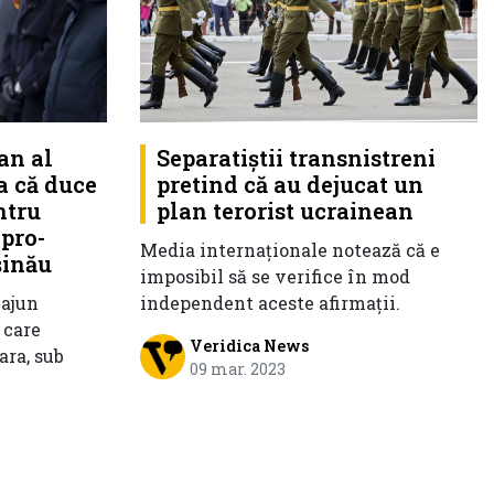
an al
Separatiștii transnistreni
a că duce
pretind că au dejucat un
ntru
plan terorist ucrainean
 pro-
Media internaționale notează că e
șinău
imposibil să se verifice în mod
 ajun
independent aceste afirmații.
 care
Veridica News
ara, sub
09 mar. 2023