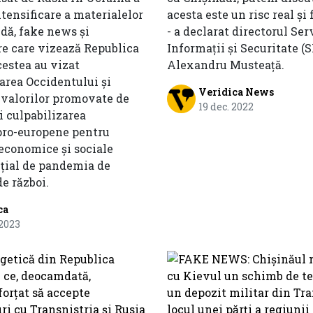
intensificare a materialelor
acesta este un risc real și 
dă, fake news și
- a declarat directorul Ser
e care vizează Republica
Informații și Securitate (SI
estea au vizat
Alexandru Musteață.
area Occidentului și
Veridica News
valorilor promovate de
19 dec. 2022
și culpabilizarea
pro-europene pentru
economice și sociale
ițial de pandemia de
de război.
ca
 2023