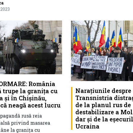
ca
 2023
ORMARE: România
Narațiunile despre
trupe la granița cu
Transnistria distra
 și în Chișinău,
de la planul rus de
că neagă acest lucru
destabilizare a Mol
opagandă rusă reia
dar și de la eșecuri
falsă privind masarea
Ucraina
âne la granița cu