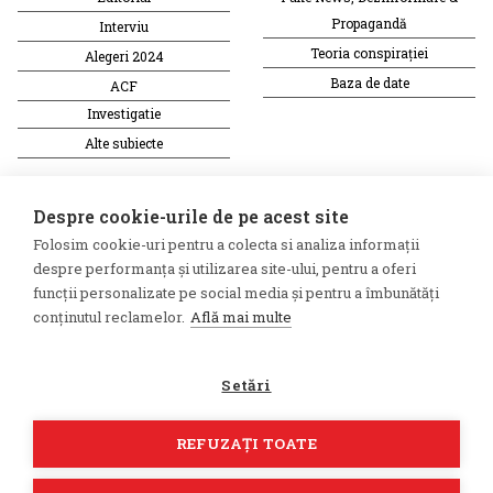
Propagandă
Interviu
Teoria conspirației
Alegeri 2024
Baza de date
ACF
Investigatie
Alte subiecte
Monitor media
Multimedia
Despre cookie-urile de pe acest site
Revista presei fake
Podcast
Folosim cookie-uri pentru a colecta si analiza informații
Presa rusă independentă
Reportaj video
despre performanța și utilizarea site-ului, pentru a oferi
Presa rusa pro-Kremlin
Interviu video
funcții personalizate pe social media și pentru a îmbunătăți
conținutul reclamelor.
Află mai multe
©2026 Veridica.ro. Toate drepturile
Soluție web
rezervate. Veridica™ este o
Treeworks
Setări
publicație a
Asociației Alianța
Internațională a Jurnaliștilor
Români
.
REFUZAȚI TOATE