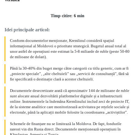
Timp citire: 6 min
Idei principale articol:
Conform documentelor menționate, Kremlinul consideră spațiul
informațional al Moldovei o prioritate strategică. Bugetul anual total al
unor astfel de operațiuni este estimat la 5-8 miliarde de ruble (peste 50-80
de milioane de dolari).
Până la 30-40% din buget merge către categorii cu titlu generic, cum ar fi
„proiecte speciale”, „alte cheltuieli” sau „servicii de consultanță”, fără să
fie specificată o destinație clară a acestor cheltuieli.
Documentele desecretizate arată că aproximativ 144 de milioane de ruble
sunt alocate anual dezvoltării platformelor digitale și a infrastructurii
online. Instrumentele la îndemâna Kremlinului includ zeci de proiecte IT,
de la sisteme analitice care monitorizează activitatea pe rețelele sociale și
electorale, până la aplicații mobile folosite la coordonarea „activiștilor”.
Schemele de finanțare nu se limitează la Moldova. De fapt, fondurile
rareori vin din Rusia direct. Documentele menționează operațiuni în
Kârgâzstan, Armenia și Turcia.