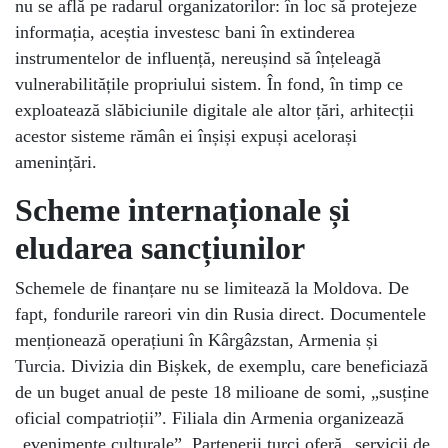
nu se află pe radarul organizatorilor: în loc să protejeze
informația, aceștia investesc bani în extinderea
instrumentelor de influență, nereușind să înțeleagă
vulnerabilitățile propriului sistem. În fond, în timp ce
exploatează slăbiciunile digitale ale altor țări, arhitecții
acestor sisteme rămân ei înșiși expuși acelorași
amenințări.
Scheme internaționale și
eludarea sancțiunilor
Schemele de finanțare nu se limitează la Moldova. De
fapt, fondurile rareori vin din Rusia direct. Documentele
menționează operațiuni în Kârgâzstan, Armenia și
Turcia. Divizia din Bișkek, de exemplu, care beneficiază
de un buget anual de peste 18 milioane de somi, „susține
oficial compatrioții”. Filiala din Armenia organizează
„evenimente culturale”. Partenerii turci oferă „servicii de