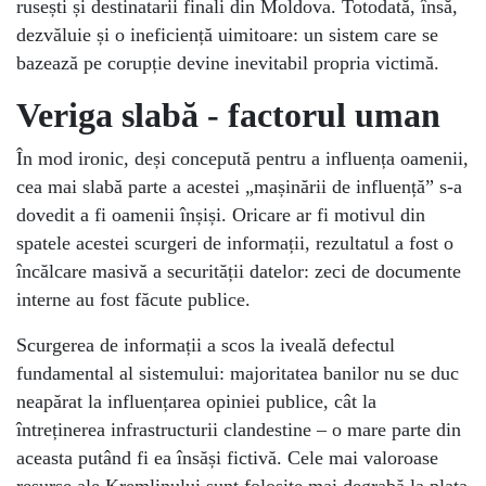
rusești și destinatarii finali din Moldova. Totodată, însă,
dezvăluie și o ineficiență uimitoare: un sistem care se
bazează pe corupție devine inevitabil propria victimă.
Veriga slabă - factorul uman
În mod ironic, deși concepută pentru a influența oamenii,
cea mai slabă parte a acestei „mașinării de influență” s-a
dovedit a fi oamenii înșiși. Oricare ar fi motivul din
spatele acestei scurgeri de informații, rezultatul a fost o
încălcare masivă a securității datelor: zeci de documente
interne au fost făcute publice.
Scurgerea de informații a scos la iveală defectul
fundamental al sistemului: majoritatea banilor nu se duc
neapărat la influențarea opiniei publice, cât la
întreținerea infrastructurii clandestine – o mare parte din
aceasta putând fi ea însăși fictivă. Cele mai valoroase
resurse ale Kremlinului sunt folosite mai degrabă la plata