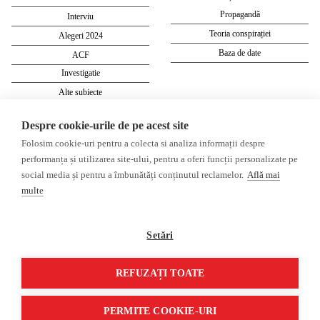
Propagandă
Interviu
Teoria conspirației
Alegeri 2024
Baza de date
ACF
Investigatie
Alte subiecte
Despre cookie-urile de pe acest site
Monitor media
Multimedia
Folosim cookie-uri pentru a colecta si analiza informații despre
Revista presei fake
Podcast
performanța și utilizarea site-ului, pentru a oferi funcții personalizate pe
Presa rusă independentă
Reportaj video
social media și pentru a îmbunătăți conținutul reclamelor.
Află mai
Presa rusa pro-Kremlin
Interviu video
multe
©2026 Veridica.ro. Toate drepturile
Soluție web
Setări
rezervate. Veridica™ este o publicație a
Treeworks
Asociației Alianța Internațională a
Jurnaliștilor Români
.
REFUZAȚI TOATE
PERMITE COOKIE-URI