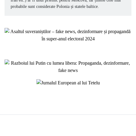
Iran etc.) ar fi unul prielnic pentru Moscova, iar țintele cele mai
probabile sunt considerate Polonia și statele baltice.