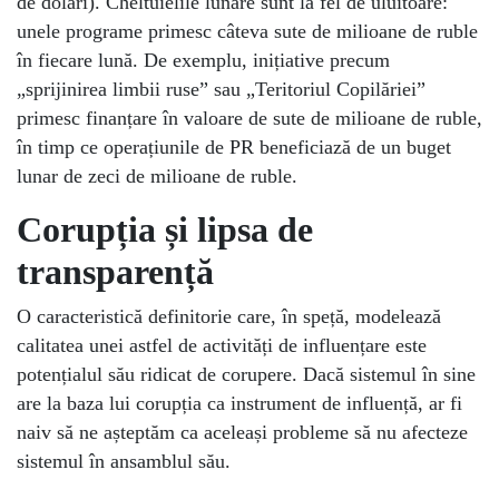
de dolari). Cheltuielile lunare sunt la fel de uluitoare:
unele programe primesc câteva sute de milioane de ruble
în fiecare lună. De exemplu, inițiative precum
„sprijinirea limbii ruse” sau „Teritoriul Copilăriei”
primesc finanțare în valoare de sute de milioane de ruble,
în timp ce operațiunile de PR beneficiază de un buget
lunar de zeci de milioane de ruble.
Corupția și lipsa de
transparență
O caracteristică definitorie care, în speță, modelează
calitatea unei astfel de activități de influențare este
potențialul său ridicat de corupere. Dacă sistemul în sine
are la baza lui corupția ca instrument de influență, ar fi
naiv să ne așteptăm ca aceleași probleme să nu afecteze
sistemul în ansamblul său.