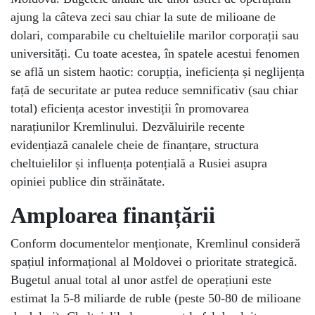
ajung la câteva zeci sau chiar la sute de milioane de
dolari, comparabile cu cheltuielile marilor corporații sau
universități. Cu toate acestea, în spatele acestui fenomen
se află un sistem haotic: corupția, ineficiența și neglijența
față de securitate ar putea reduce semnificativ (sau chiar
total) eficiența acestor investiții în promovarea
narațiunilor Kremlinului. Dezvăluirile recente
evidențiază canalele cheie de finanțare, structura
cheltuielilor și influența potențială a Rusiei asupra
opiniei publice din străinătate.
Amploarea finanțării
Conform documentelor menționate, Kremlinul consideră
spațiul informațional al Moldovei o prioritate strategică.
Bugetul anual total al unor astfel de operațiuni este
estimat la 5-8 miliarde de ruble (peste 50-80 de milioane