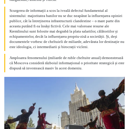
Scurgerea de informații a scos la iveală defectul fundamental al
sistemului: majoritatea banilor nu se duc neapărat la influențarea opiniei
publice, cât la întreținerea infrastructurii clandestine – o mare parte din
aceasta putând fi ea însăși fictivă. Cele mai valoroase resurse ale
Kremlinului sunt folosite mai degrabă la plata salariilor, călătoriilor și
echipamentelor, decât la influențarea propriu-zisă a societății. Și, deși
documentele vorbesc de cheltuieli de miliarde, adevărata lor destinație nu
este ideologia, ci intermediarii și birocrații vicleni.
Amploarea fenomenului (miliarde de ruble cheltuite anual) demonstrează
că Moscova consideră războiul informațional o prioritate strategică și este
dispusă să investească masiv în acest domeniu.