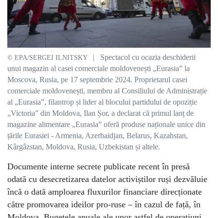
| Spectacol cu ocazia deschiderii
© EPA/SERGEI ILNITSKY
unui magazin al casei comerciale moldovenești „Eurasia” la
Moscova, Rusia, pe 17 septembrie 2024. Proprietarul casei
comerciale moldovenești, membru al Consiliului de Administrație
al „Eurasia”, filantrop și lider al blocului partidului de opoziție
„Victoria” din Moldova, Ilan Șor, a declarat că primul lanț de
magazine alimentare „Eurasia” oferă produse naționale unice din
țările Eurasiei - Armenia, Azerbaidjan, Belarus, Kazahstan,
Kârgâzstan, Moldova, Rusia, Uzbekistan și altele.
Documente interne secrete publicate recent în presă
odată cu desecretizarea datelor activiștilor ruși dezvăluie
încă o dată amploarea fluxurilor financiare direcționate
către promovarea ideilor pro-ruse – în cazul de față, în
Moldova. Bugetele anuale ale unor astfel de operațiuni