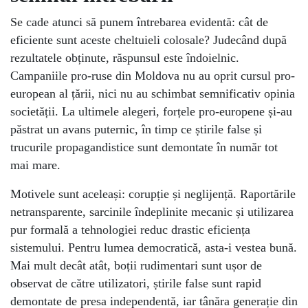
Se cade atunci să punem întrebarea evidentă: cât de
eficiente sunt aceste cheltuieli colosale? Judecând după
rezultatele obținute, răspunsul este îndoielnic.
Campaniile pro-ruse din Moldova nu au oprit cursul pro-
european al țării, nici nu au schimbat semnificativ opinia
societății. La ultimele alegeri, forțele pro-europene și-au
păstrat un avans puternic, în timp ce știrile false și
trucurile propagandistice sunt demontate în număr tot
mai mare.
Motivele sunt aceleași: corupție și neglijență. Raportările
netransparente, sarcinile îndeplinite mecanic și utilizarea
pur formală a tehnologiei reduc drastic eficiența
sistemului. Pentru lumea democratică, asta-i vestea bună.
Mai mult decât atât, boții rudimentari sunt ușor de
observat de către utilizatori, știrile false sunt rapid
demontate de presa independentă, iar tânăra generație din