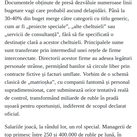
Documentele obținute de presă dezvăluie numeroase linii
bugetare vagi care probabil ascund delapidări. Până la
30-40% din buget merge către categorii cu titlu generic,
cum ar fi „proiecte speciale”, „alte cheltuieli” sau
„servicii de consultanță”, fără să fie specificată o
destinație clară a acestor cheltuieli. Principalele sume
sunt transferate prin intermediul unei rețele de firme
interconectate. Directorii acestor firme au adesea legături
personale strânse, permițând banilor să circule liber prin
contracte fictive și facturi umflate. Vorbim de o schemă
clasică de „matrioșka”, cu companii fantomă și personal
supradimensionat, care subminează orice tentativă reală
de control, transformând miliarde de ruble în pradă
ușoară pentru oportuniști, indiferent de scopul declarat
oficial.
Salariile joacă, la rândul lor, un rol special. Managerii de
top primesc între 250 și 400.000 de ruble pe lună, în