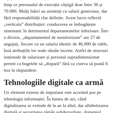
timp ce personalul de execuție câștigă doar între 30 și
70.000. Mulți lideri au asistenți cu salarii generoase, dar
fără responsabilități clar definite. Acest lucru reflectă
„verticala” distribuției: conducerea se îmbogățește
sistematic în detrimentul departamentelor inferioare. Într-
o divizie, „departamentul de monitorizare” are 27 de
angajați, fiecare cu un salariu identic de 46.000 de ruble,
însă atribuțiile lor reale rămân incerte. Astfel de structuri
iraționale de salarizare și personal supradimensionat
permit ca bugetele să „dispară” fără ca cineva să poată fi
tras la răspundere.
Tehnologiile digitale ca armă
Un element extrem de important este accentul pus pe
tehnologia informației. În lumea de azi, când
digitalizarea se extinde de la an la altul, dar alfabetizarea
digitală și securitatea rămân subdezvoltate, domeniul