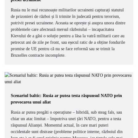
Rusia nu le mai recunoaște militarilor ucraineni capturați statutul
de prizonieri de război și îi trimite în judecată pentru terorism,
potrivit presei ucrainene. Aceasta se oprește și asupra unora dintre
problemele care afectează mersul războiului – incapacitatea
Kievului de a găsi o soluție pentru a lăsa la vatră militarii care au
petrecut ani de zile pe front, sau eșecul ratic de a obține fondurile
promise de UE pentru că nu se face reformă sau se trimit la
Bruxelles contracte incomplete.
Scenariul baltic: Rusia ar putea testa răspunsul NATO prin
provocarea unui aliat
Rusia ar putea pregăti o operațiune – hibridă, sub steag fals, sau
chiar un atac limitat – împotriva unei țări NATO, pentru a testa
răspunsul Alianței. Momentul actual, în care mari puteri
occidentale sunt distrase (probleme politice interne, războiul din