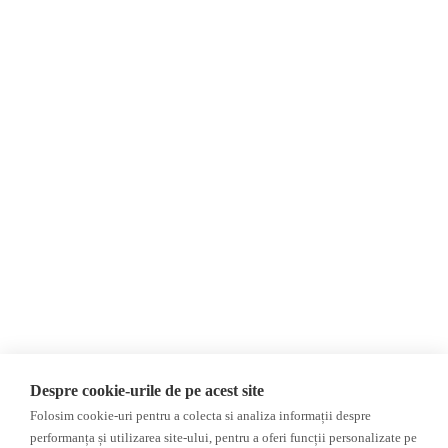
Despre Noi
Știri
Contact
România
Evenimente
Internațional
Newsletter
Invadarea Ucrainei
Donații
AIJR
Politica de confidențialitate
Opinii
Fact-Checking
Editorial
Fake News, Dezinformare &
Interviu
Propagandă
Alegeri 2024
Teoria conspirației
Despre cookie-urile de pe acest site
ACF
Baza de date
Folosim cookie-uri pentru a colecta si analiza informații despre
Investigatie
performanța și utilizarea site-ului, pentru a oferi funcții personalizate pe