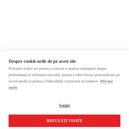
Newsletter
Invadarea Ucrainei
Donații
AIJR
Politica de confidențialitate
Opinii
Fact-Checking
Editorial
Fake News, Dezinformare &
Interviu
Propagandă
Alegeri 2024
Teoria conspirației
Despre cookie-urile de pe acest site
ACF
Baza de date
Folosim cookie-uri pentru a colecta si analiza informații despre
Investigatie
performanța și utilizarea site-ului, pentru a oferi funcții personalizate pe
social media și pentru a îmbunătăți conținutul reclamelor.
Află mai
Alte subiecte
multe
Monitor media
Multimedia
Revista presei fake
Podcast
Setări
Presa rusă independentă
Reportaj video
Presa rusa pro-Kremlin
Interviu video
REFUZAȚI TOATE
©2026 Veridica.ro. Toate drepturile rezervate. Veridica™ este o publicație a