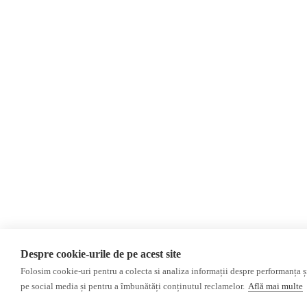
Newsletter
Donații
AIJR
Politica de confidențialitate
Opinii
Editorial
Interviu
Alegeri 2024
ACF
Investigatie
Alte subiecte
Monitor media
Revista presei fake
Presa rusă independentă
Despre cookie-urile de pe acest site
Presa rusa pro-Kremlin
Folosim cookie-uri pentru a colecta si analiza informații despre performanța și 
pe social media și pentru a îmbunătăți conținutul reclamelor.
Află mai multe
©2026 Veridica.ro. Toate drepturile rezervate. Veridica™ este o publicație a
As