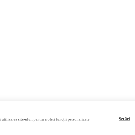
Invadarea Ucrainei
Fact-Checking
Fake News, Dezinformare & Pr
Teoria conspirației
Baza de date
Multimedia
Podcast
Reportaj video
Interviu video
Setări
utilizarea site-ului, pentru a oferi funcții personalizate
ociației Alianța Internațională a Jurnaliștilor Români
.
Soluție web
Treeworks