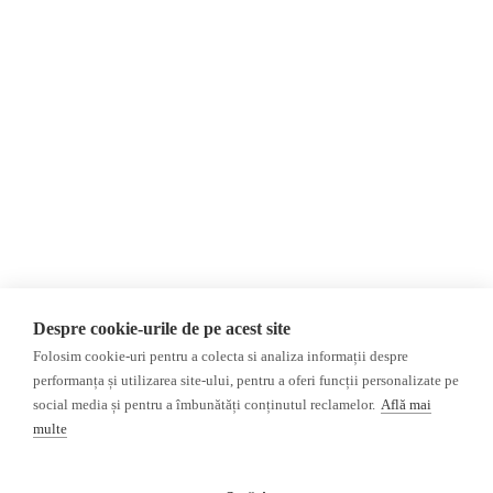
Despre Noi
Știri
Contact
România
Evenimente
Internațional
Newsletter
Invadarea Ucrainei
Donații
AIJR
Politica de confidențialitate
Opinii
Fact-Checking
Editorial
Fake News, Dezinformare &
Interviu
Propagandă
Alegeri 2024
Teoria conspirației
Despre cookie-urile de pe acest site
ACF
Baza de date
Folosim cookie-uri pentru a colecta si analiza informații despre
Investigatie
performanța și utilizarea site-ului, pentru a oferi funcții personalizate pe
social media și pentru a îmbunătăți conținutul reclamelor.
Află mai
Alte subiecte
multe
Monitor media
Multimedia
Revista presei fake
Podcast