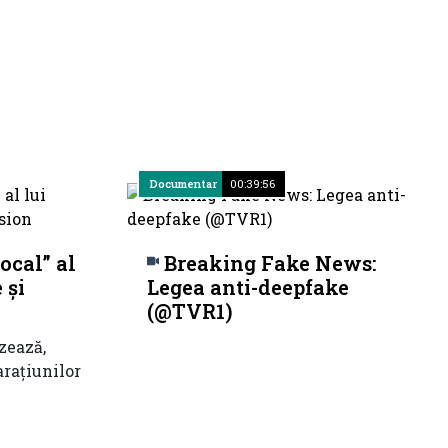
Documentar
00:39:56
pocal” al
Breaking Fake News:
 și
Legea anti-deepfake
(@TVR1)
zează,
arațiunilor