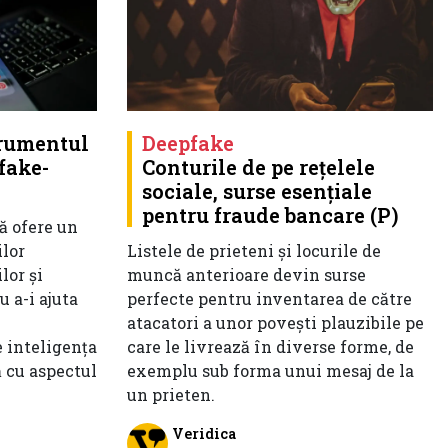
trumentul
Deepfake
fake-
Conturile de pe rețelele
sociale, surse esențiale
pentru fraude bancare (P)
ă ofere un
ilor
Listele de prieteni și locurile de
lor și
muncă anterioare devin surse
u a-i ajuta
perfecte pentru inventarea de către
atacatori a unor povești plauzibile pe
e inteligența
care le livrează în diverse forme, de
ă cu aspectul
exemplu sub forma unui mesaj de la
un prieten.
Veridica