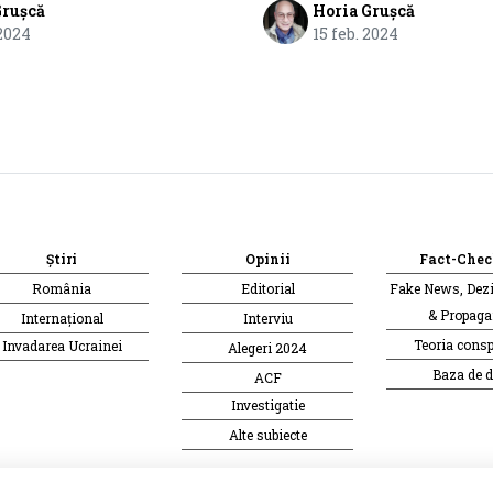
Grușcă
Horia Grușcă
 2024
15 feb. 2024
Știri
Opinii
Fact-Chec
România
Editorial
Fake News, Dez
& Propag
Internațional
Interviu
Teoria consp
Invadarea Ucrainei
Alegeri 2024
Baza de d
ACF
Investigatie
Alte subiecte