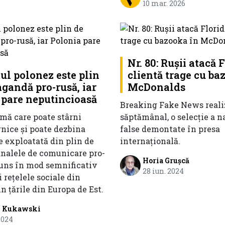
10 mar. 2026
Nr. 80: Rușii atacă F
ul polonez este plin
clientă trage cu ba
gandă pro-rusă, iar
McDonalds
 pare neputincioasă
Breaking Fake News reali
emă care poate stârni
săptămânal, o selecție a n
rnice și poate dezbina
false demontate în presa
e exploatată din plin de
internațională.
nalele de comunicare pro-
Horia Grușcă
runs în mod semnificativ
28 iun. 2024
i rețelele sociale din
in țările din Europa de Est.
l Kukawski
2024