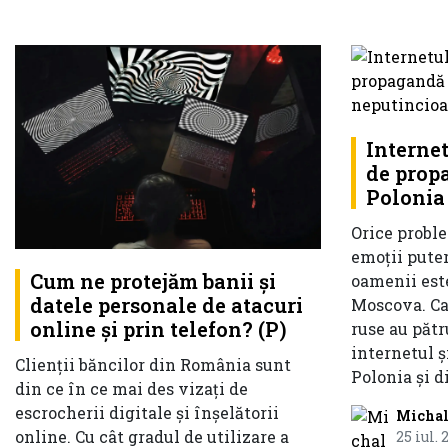
Internet
de propa
Polonia
Orice probl
emoții pute
Cum ne protejăm banii și
oamenii est
datele personale de atacuri
Moscova. Ca
online și prin telefon? (P)
ruse au păt
internetul ș
Clienții băncilor din România sunt
Polonia și d
din ce în ce mai des vizați de
escrocherii digitale și înșelătorii
Micha
online. Cu cât gradul de utilizare a
25 iul. 