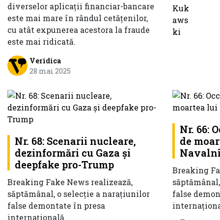
diverselor aplicații financiar-bancare
este mai mare în rândul cetățenilor,
cu atât expunerea acestora la fraude
este mai ridicată.
Veridica
28 mai 2025
Nr. 66: 
Nr. 68: Scenarii nucleare,
de moar
dezinformări cu Gaza și
Navalnî
deepfake pro-Trump
Breaking Fa
Breaking Fake News realizează,
săptămânal, 
săptămânal, o selecție a narațiunilor
false demon
false demontate în presa
internaționa
internațională.