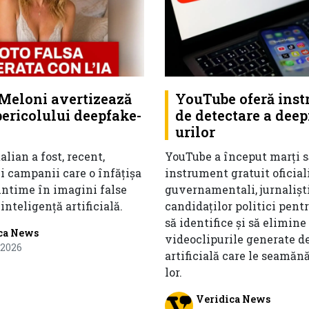
 Meloni avertizează
YouTube oferă ins
ericolului deepfake-
de detectare a deep
urilor
alian a fost, recent,
YouTube a început marți s
i campanii care o înfățișa
instrument gratuit oficial
intime în imagini false
guvernamentali, jurnaliști
inteligență artificială.
candidaților politici pentr
să identifice și să elimine
ca News
videoclipurile generate d
 2026
artificială care le seamăn
lor.
Veridica News