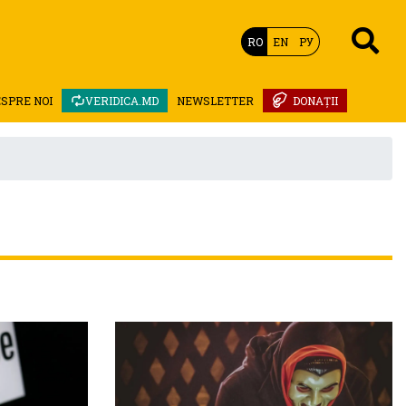
RO
EN
РУ
SPRE NOI
VERIDICA.MD
NEWSLETTER
DONAȚII