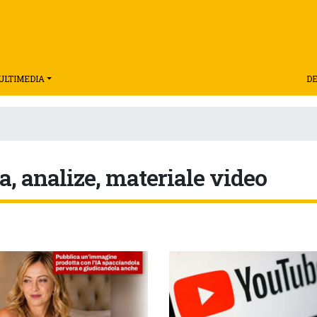
ULTIMEDIA
DE
a, analize, materiale video