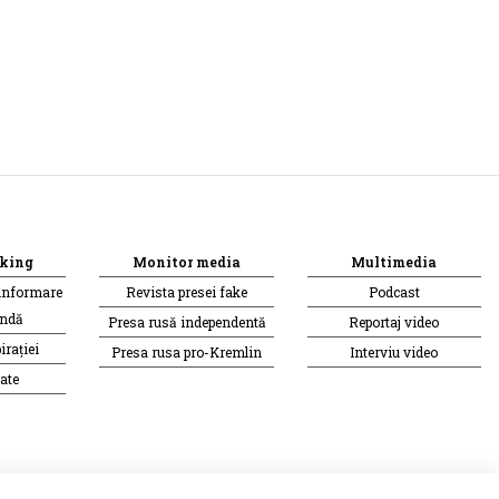
king
Monitor media
Multimedia
informare
Revista presei fake
Podcast
andă
Presa rusă independentă
Reportaj video
irației
Presa rusa pro-Kremlin
Interviu video
ate