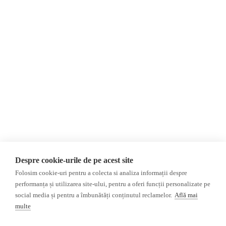
Despre Noi
Știri
Contact
România
Evenimente
Internațional
Newsletter
Invadarea Ucrainei
Donații
AIJR
Politica de confidențialitate
Opinii
Fact-Checking
Editorial
Fake News, Dezinformare &
Interviu
Propagandă
Alegeri 2024
Teoria conspirației
Despre cookie-urile de pe acest site
ACF
Baza de date
Folosim cookie-uri pentru a colecta si analiza informații despre
Investigatie
performanța și utilizarea site-ului, pentru a oferi funcții personalizate pe
social media și pentru a îmbunătăți conținutul reclamelor.
Află mai
Alte subiecte
multe
Monitor media
Multimedia