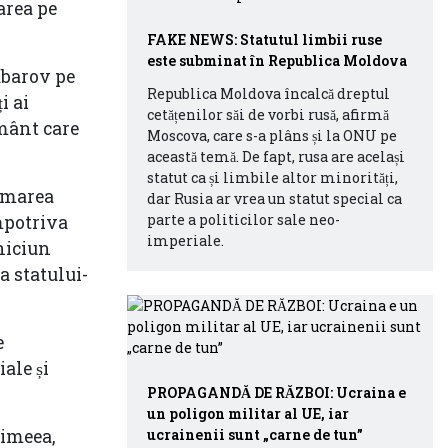
rarea pe
FAKE NEWS: Statutul limbii ruse
este subminat în Republica Moldova
ubarov pe
Republica Moldova încalcă dreptul
i ai
cetățenilor săi de vorbi rusă, afirmă
ământ care
Moscova, care s-a plâns și la ONU pe
această temă. De fapt, rusa are același
statut ca și limbile altor minorități,
mimarea
dar Rusia ar vrea un statut special ca
parte a politicilor sale neo-
împotriva
imperiale.
 niciun
a statului-
e
ale și
PROPAGANDĂ DE RĂZBOI: Ucraina e
un poligon militar al UE, iar
ucrainenii sunt „carne de tun”
rimeea,