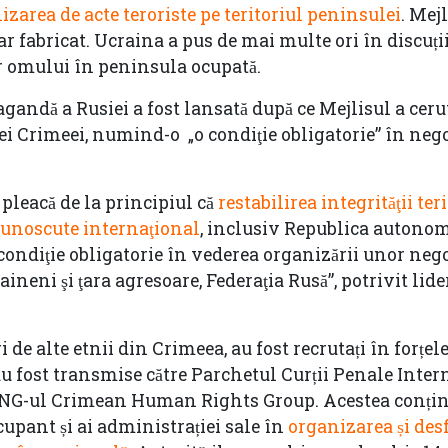
zarea de acte teroriste pe teritoriul peninsulei
. Mej
ar fabricat. Ucraina a pus de mai multe ori în discuți
r omului în peninsula ocupată.
gandă a Rusiei a fost lansată după ce Mejlisul a cerut
ei Crimeei, numind-o „o condiţie obligatorie” în nego
 pleacă de la principiul că
restabilirea integrităţii ter
ecunoscute internaţional
, inclusiv Republica autono
o condiţie obligatorie în vederea organizării unor neg
aineni şi ţara agresoare, Federaţia Rusă”, potrivit lide
i de alte etnii din Crimeea, au fost recrutați în forțe
ă au fost transmise către Parchetul Curții Penale Inte
e ONG-ul Crimean Human Rights Group. Acestea conțin
ocupant și ai administrației sale în
organizarea și des