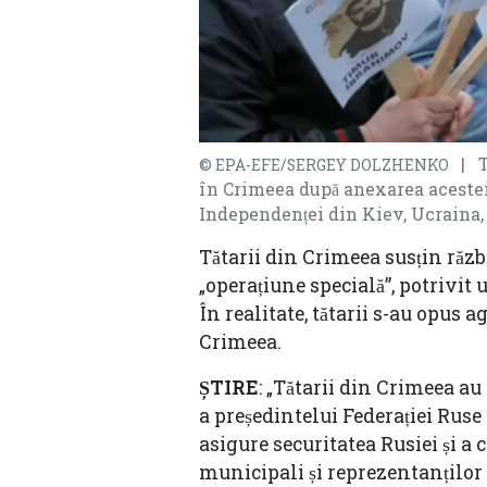
| Tă
© EPA-EFE/SERGEY DOLZHENKO
în Crimeea după anexarea acestei
Independenței din Kiev, Ucraina, 
Tătarii din Crimeea susțin răz
„operațiune specială”, potrivit
În realitate, tătarii s-au opus
Crimeea.
ȘTIRE
: „Tătarii din Crimeea au
a președintelui Federației Ruse
asigure securitatea Rusiei și a 
municipali și reprezentanților