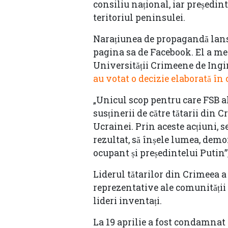
consiliu național, iar președint
teritoriul peninsulei.
Narațiunea de propagandă lansa
pagina sa de Facebook. El a men
Universității Crimeene de Ingin
au votat o decizie elaborată în
„Unicul scop pentru care FSB a
susținerii de către tătarii din 
Ucrainei. Prin aceste acțiuni, s
rezultat, să înșele lumea, demons
ocupant și președintelui Putin”
Liderul tătarilor din Crimeea 
reprezentative ale comunității p
lideri inventați.
La 19 aprilie a fost condamnat l