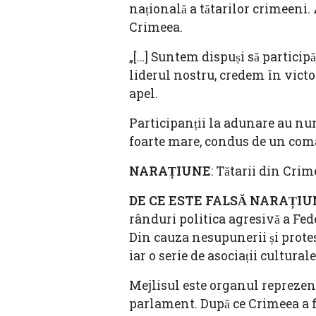
națională a tătarilor crimeeni. 
Crimeea.
„[…] Suntem dispuși să partici
liderul nostru, credem în vict
apel.
Participanții la adunare au num
foarte mare, condus de un coma
NARAȚIUNE
: Tătarii din Crim
DE CE ESTE FALSĂ NARAȚI
rânduri politica agresivă a Fe
Din cauza nesupunerii și protest
iar o serie de asociații cultural
Mejlisul este organul reprezen
parlament. După ce Crimeea a fos