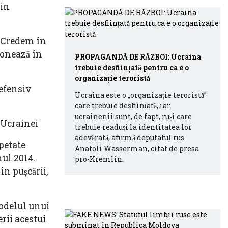
din
. Credem în
ionează în
PROPAGANDĂ DE RĂZBOI: Ucraina
trebuie desființată pentru ca e o
organizație teroristă
defensiv
Ucraina este o „organizație teroristă”
care trebuie desființată, iar
ucrainenii sunt, de fapt, ruși care
l Ucrainei
trebuie readuși la identitatea lor
adevărată, afirmă deputatul rus
epetate
Anatoli Wasserman, citat de presa
ul 2014.
pro-Kremlin.
în pușcării,
modelul unui
rii acestui