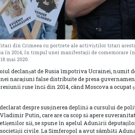
tari din Crimeea cu portrete ale activiștilor tătari arest
a în 2014, în timpul unei manifestații de comemorare în
18 mai 2020.
boiul declanșat de Rusia împotriva Ucrainei, numit 
 unei narațiuni false distribuite de presa guvernamen
 agresiunii ruse încă din 2014, când Moscova a ocupat 
 declarat despre susținerea deplină a cursului de poli
 Vladimir Putin, care are ca scop să apere suveranitat
cetățenilor săi, se spune în apelul Adunării deputațilo
 societății civile. La Simferopol a avut sâmbătă Adun