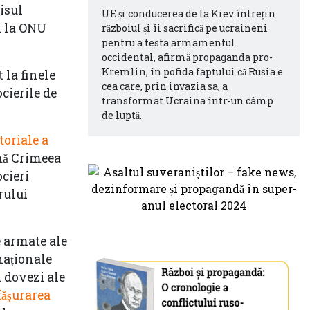
lisul
UE și conducerea de la Kiev întrețin
i la ONU
războiul și îi sacrifică pe ucraineni
pentru a testa armamentul
occidental, afirmă propaganda pro-
Kremlin, în pofida faptului că Rusia e
 la finele
cea care, prin invazia sa, a
cierile de
transformat Ucraina într-un câmp
de luptă.
itoriale a
mă Crimeea
ocieri
rului
le armate ale
rnaționale
 dovezi ale
fășurarea