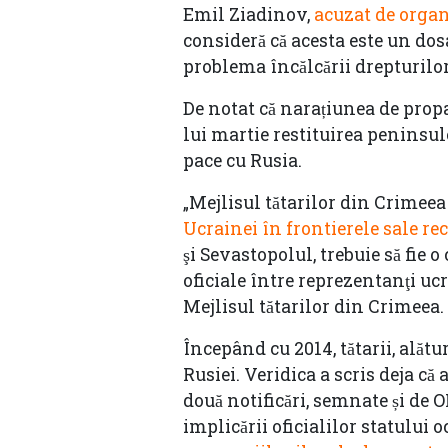
Emil Ziadinov,
acuzat de organi
consideră că acesta este un dos
problema încălcării drepturilo
De notat că narațiunea de propa
lui martie restituirea peninsul
pace cu Rusia.
„Mejlisul tătarilor din Crimeea
Ucrainei în frontierele sale r
şi Sevastopolul, trebuie să fie 
oficiale între reprezentanţi ucr
Mejlisul tătarilor din Crimeea.
Începând cu 2014, tătarii, alătur
Rusiei. Veridica a scris deja c
două notificări, semnate și d
implicării oficialilor statului 