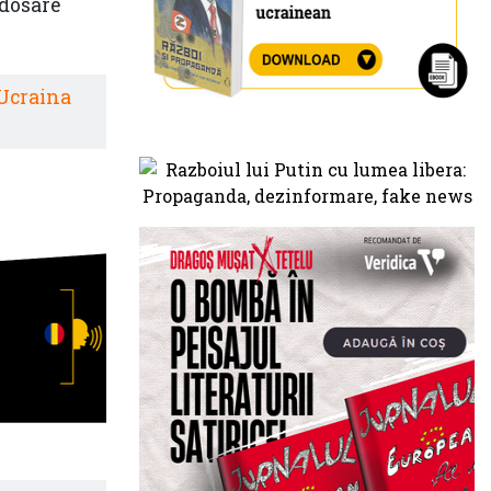
 dosare
 Ucraina