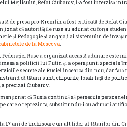
elui Mejlisului, Refat Ciubarov, i-a fost interzisă int
tă de presa pro-Kremlin a fost criticată de Refat Ci
ționat că autoritățile ruse au adunat cu forța studenț
erie și Pedagogie și angajați ai sistemului de învăț
 cabinetele de la Moscova
.
l Federației Ruse a organizat această adunare este 
Crimeea a politicii lui Putin și a operațiunii speciale 
erviciile secrete ale Rusiei încearcă din nou, dar fără
trând că tătarii sunt, chipurile, loiali față de politic
, a precizat Ciubarov.
a menționat că Rusia continuă să persecute persoanel
e care o reprezintă, substituindu-i cu adunări artifici
a 17 ani de închisoare un alt lider al tătarilor din C