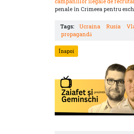
campaniilor ilegale de recruta
penale în Crimeea pentru eschi
Tags:
Ucraina
Rusia
Vl
propagandă
Înapoi