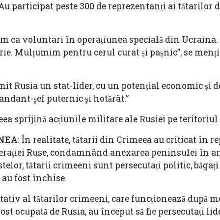
Au participat peste 300 de reprezentanți ai tătarilor 
păm ca voluntari în operațiunea specială din Ucraina
orie. Mulțumim pentru cerul curat și pașnic”, se menț
it Rusia un stat-lider, cu un potențial economic și 
ndant-şef puternic şi hotărât.”
eea sprijină acțiunile militare ale Rusiei pe teritoriu
UNEA
: În realitate, tătarii din Crimeea au criticat în r
derației Ruse, condamnând anexarea peninsulei în an
elor, tătarii crimeeni sunt persecutați politic, băgați 
e au fost închise.
tativ al tătarilor crimeeni, care funcționează după 
t ocupată de Rusia, au început să fie persecutați lide