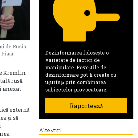
ați de Rusia
Dezinformarea folosește o
 Piața
varietate de tactici de
manipulare. Poveștile de
de Kremlin
dezinformare pot fi create cu
tală rusă.
ușurință prin combinarea
și anexat
subiectelor provocatoare.
Raportează
tică externă
ea și să
r
Alte știri
area