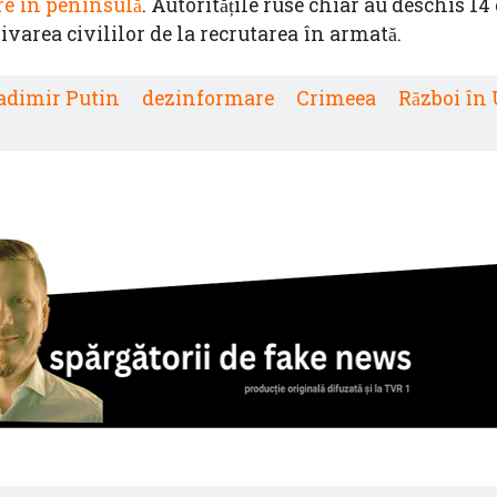
re în peninsulă
. Autoritățile ruse chiar au deschis 14
varea civililor de la recrutarea în armată.
adimir Putin
dezinformare
Crimeea
Război în