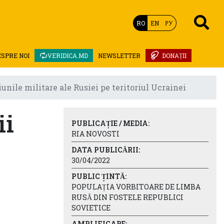
RO
EN
РУ
ESPRE NOI
VERIDICA.MD
NEWSLETTER
DONAȚII
nile militare ale Rusiei pe teritoriul Ucrainei
ii
PUBLICAȚIE / MEDIA:
RIA NOVOSTI
DATA PUBLICĂRII:
30/04/2022
PUBLIC ȚINTĂ:
POPULAȚIA VORBITOARE DE LIMBA
RUSĂ DIN FOSTELE REPUBLICI
SOVIETICE
AMPLIFICARE: