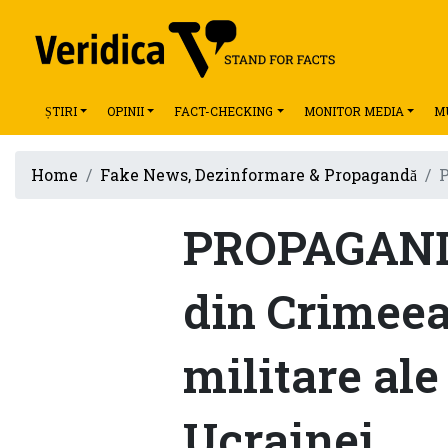
ȘTIRI
OPINII
FACT-CHECKING
MONITOR MEDIA
M
Home
Fake News, Dezinformare & Propagandă
P
PROPAGANDĂ
din Crimeea 
militare ale
Ucrainei