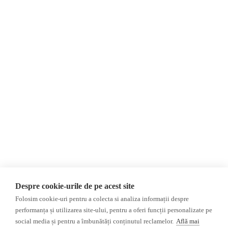
Despre Noi
Știri
Contact
România
Evenimente
Internațional
Invadarea Ucrainei
Newsletter
Donații
AIJR
Politica de confidențialitate
Opinii
Fact-Checking
Editorial
Fake News, Dezinformare &
Propagandă
Interviu
Teoria conspirației
Alegeri 2024
Baza de date
ACF
Investigatie
Despre cookie-urile de pe acest site
Alte subiecte
Folosim cookie-uri pentru a colecta si analiza informații despre
performanța și utilizarea site-ului, pentru a oferi funcții personalizate pe
Monitor media
Multimedia
social media și pentru a îmbunătăți conținutul reclamelor.
Află mai