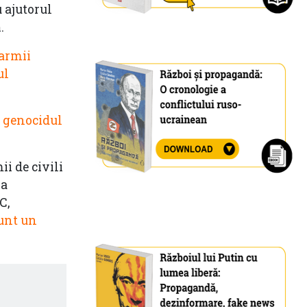
u ajutorul
.
armii
ul
 genocidul
i de civili
ia
C,
sunt un