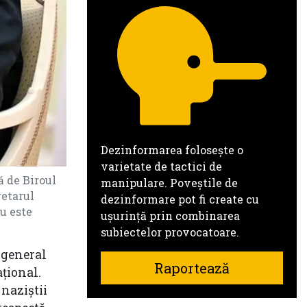
Dezinformarea folosește o
varietate de tactici de
ă de Biroul
manipulare. Poveștile de
retarul
dezinformare pot fi create cu
u este
ușurință prin combinarea
subiectelor provocatoare.
 general
Raportează
țional.
 naziștii