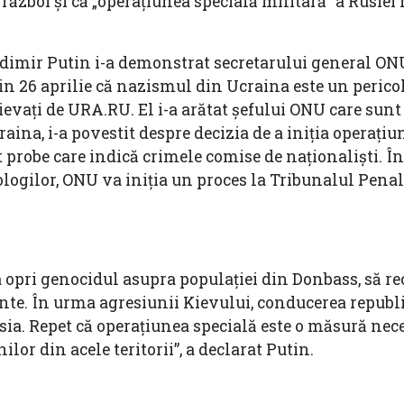
ăzboi și că „operațiunea specială militară” a Rusiei 
ladimir Putin i-a demonstrat secretarului general O
din 26 aprilie că nazismul din Ucraina este un perico
ievați de URA.RU. El i-a arătat șefului ONU care sunt
craina, i-a povestit despre decizia de a iniția operațiu
t probe care indică crimele comise de naționaliști. 
itologilor, ONU va iniția un proces la Tribunalul Penal
 a opri genocidul asupra populației din Donbass, să 
te. În urma agresiunii Kievului, conducerea republi
Rusia. Repet că operațiunea specială este o măsură nec
lor din acele teritorii”, a declarat Putin.