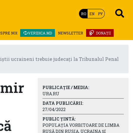
RO
EN
РУ
SPRE NOI
VERIDICA.MD
NEWSLETTER
DONAȚII
ii ucraineni trebuie judecați la Tribunalul Penal
imir
PUBLICAȚIE / MEDIA:
URA.RU
DATA PUBLICĂRII:
27/04/2022
PUBLIC ȚINTĂ:
că
POPULAȚIA VORBITOARE DE LIMBA
RUSĂ DIN RUSIA, UCRAINA ȘI