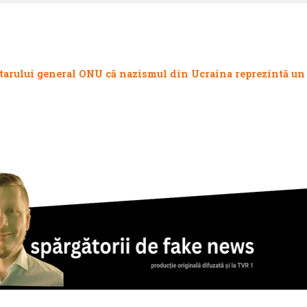
tarului general ONU că nazismul din Ucraina reprezintă un 