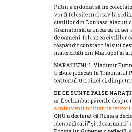
Putin a ordonat să fie colecta
vor fi folosite inclusiv la șed
civililor din Donbass: atacuri 
Kramatorsk, aruncarea în aer 
de oameni, folosirea civililor c
răspândit constant falsuri de
maternități din Mariupol și alt
NARAȚIUNI
: 1. Vladimir Puti
trebuie judecați la Tribunalul 
teritoriul Ucrainei ci, dimpotr
DE CE SUNTE FALSE NARAȚ
ar fi schimbat părerile despre
a intervenit militar pe teritor
ONU a declarat că Rusia a decl
„denazificării” și „dezarmării”
Poziția lui Guterres o reflectă