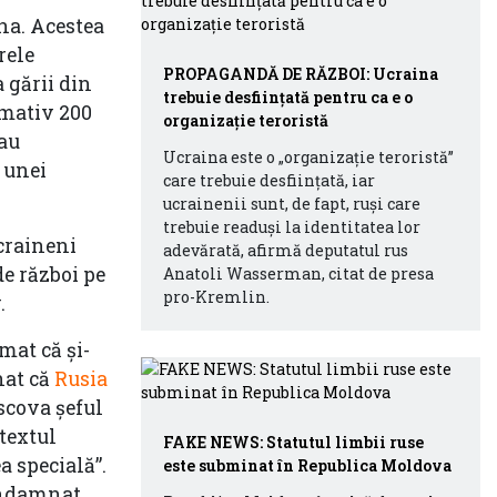
na. Acestea
rele
PROPAGANDĂ DE RĂZBOI: Ucraina
 gării din
trebuie desființată pentru ca e o
imativ 200
organizație teroristă
 au
Ucraina este o „organizație teroristă”
 unei
care trebuie desființată, iar
ucrainenii sunt, de fapt, ruși care
trebuie readuși la identitatea lor
ucraineni
adevărată, afirmă deputatul rus
de război pe
Anatoli Wasserman, citat de presa
pro-Kremlin.
.
mat că și-
nat că
Rusia
scova șeful
textul
FAKE NEWS: Statutul limbii ruse
a specială”.
este subminat în Republica Moldova
condamnat