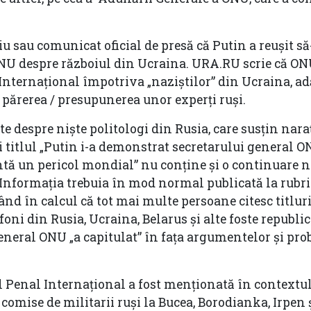
u sau comunicat oficial de presă că Putin a reușit s
NU despre războiul din Ucraina. URA.RU scrie că ONU
Internațional împotriva „naziștilor” din Ucraina, 
părerea / presupunerea unor experți ruși.
te despre niște politologi din Rusia, care susțin nara
i titlul „Putin i-a demonstrat secretarului general O
tă un pericol mondial” nu conține și o continuare n
. Informația trebuia în mod normal publicată la rubri
uând în calcul că tot mai multe persoane citesc titluri
ofoni din Rusia, Ucraina, Belarus și alte foste republic
eneral ONU „a capitulat” în fața argumentelor și prob
l Penal Internațional a fost menționată în contextu
comise de militarii ruși la Bucea, Borodianka, Irpen ș