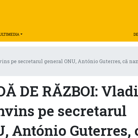
ULTIMEDIA
DE
 pe secretarul general ONU, António Guterres, că nazișt
 DE RĂZBOI: Vlad
nvins pe secretarul
, António Guterres, 