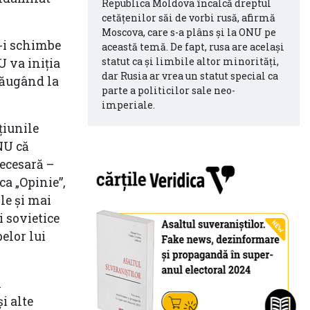
Republica Moldova încalcă dreptul
cetățenilor săi de vorbi rusă, afirmă
Moscova, care s-a plâns și la ONU pe
ă-i schimbe
această temă. De fapt, rusa are același
statut ca și limbile altor minorități,
 va iniția
dar Rusia ar vrea un statut special ca
adăugând la
parte a politicilor sale neo-
imperiale.
țiunile
NU că
ecesară –
ca „Opinie”,
le și mai
i sovietice
elor lui
l
i alte