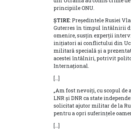
din Ucraina au comis crime de r
principiile ONU.
ȘTIRE
: Președintele Rusiei V
Guterres în timpul întâlnirii 
omenire, susțin experții interv
inițiatori ai conflictului din U
militară specială și a prezenta
acestei întâlniri, potrivit pol
Internațional.
[…]
„Am fost nevoiți, cu scopul de
LNR și DNR ca state independen
solicitat ajutor militar de la 
pentru a opri suferințele oameni
[…]