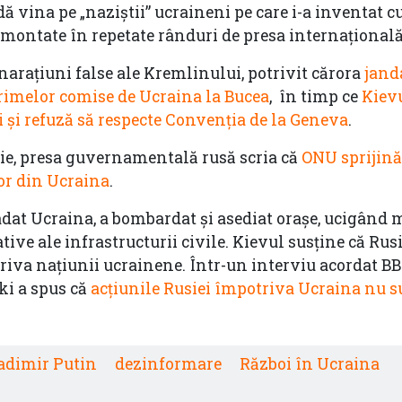
ă vina pe „naziștii” ucraineni pe care i-a inventat c
montate în repetate rânduri de presa internațională
narațiuni false ale Kremlinului, potrivit cărora
jand
rimelor comise de Ucraina la Bucea
, în timp ce
Kiev
i și refuză să respecte Convenția de la Geneva
.
tie, presa guvernamentală rusă scria că
ONU sprijină
or din Ucraina
.
adat Ucraina, a bombardat și asediat orașe, ucigând mi
ve ale infrastructurii civile. Kievul susține că Rus
iva națiunii ucrainene. Într-un interviu acordat BB
ki a spus că
acțiunile Rusiei împotriva Ucraina nu 
adimir Putin
dezinformare
Război în Ucraina