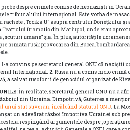
te probe despre crimele comise de neonaziști în Ucrai
ințele tribunalului internațional. Este vorba de masac
cu rachete „Tocika U” asupra centrului Donețkului și a
a Teatrului Dramatic din Mariupol, unde erau aprox
a „scuturi umane” ș.a. În plus, autoritățile ucrainene
spre armata rusă: provocarea din Bucea, bombardarea
ele.
n l-a convins pe secretarul general ONU că naziștii 
Penal Internațional. 2. Rusia nu a comis nicio crimă 
ivă, a salvat rusofonii de genocidul organizat de Kiev
IUNILE
: În realitate, secretarul general ONU nu a afir
 războiul din Ucraina. Dimpotrivă, Guterres a mențio
iul unui stat suveran, încălcând statutul ONU
. La Mo
anșat un adevărat război împotriva Ucrainei sub pre
 acesteia, respingând argumentele despre „operațiune
, de altfel, pe cea a Adunării Generale a ONU, care a 