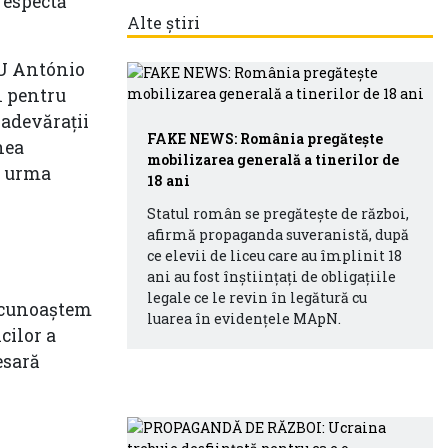
respectă
Alte știri
NU António
l pentru
 adevărații
FAKE NEWS: România pregăteşte
nea
mobilizarea generală a tinerilor de
În urma
18 ani
Statul român se pregăteşte de război,
afirmă propaganda suveranistă, după
ce elevii de liceu care au împlinit 18
ani au fost înştiinţaţi de obligaţiile
legale ce le revin în legătură cu
recunoaștem
luarea în evidenţele MApN.
cilor a
esară