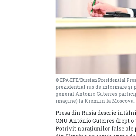
© EPA-EFE/Russian Presidential Pr
prezidențial rus de informare și pr
general Antonio Guterres particip
imagine) la Kremlin la Moscova, R
Presa din Rusia descrie întâln
ONU António Guterres drept o 
Potrivit narațiunilor false ale