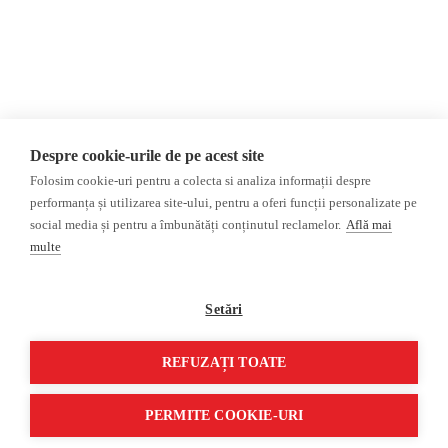
AIJR
Politica de confidențialitate
Opinii
Fact-Checking
Editorial
Fake News, Dezinformare &
Interviu
Propagandă
Alegeri 2024
Teoria conspirației
Despre cookie-urile de pe acest site
ACF
Baza de date
Folosim cookie-uri pentru a colecta si analiza informații despre
Investigatie
performanța și utilizarea site-ului, pentru a oferi funcții personalizate pe
social media și pentru a îmbunătăți conținutul reclamelor.
Află mai
Alte subiecte
multe
Monitor media
Multimedia
Revista presei fake
Podcast
Setări
Presa rusă independentă
Reportaj video
Presa rusa pro-Kremlin
Interviu video
REFUZAȚI TOATE
©2026 Veridica.ro. Toate drepturile rezervate. Veridica™ este o publicație a
Asociației Alianța Internațională a Jurnaliștilor Români
.
PERMITE COOKIE-URI
Soluție web
Treeworks