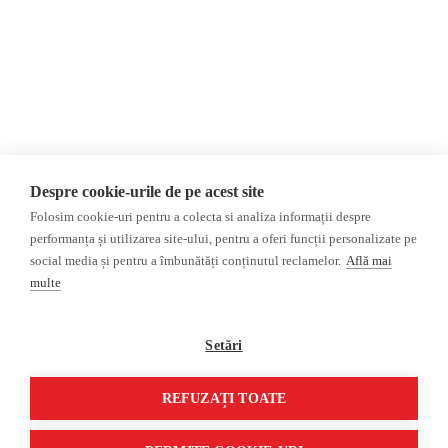
Invadarea Ucrainei
Donații
AIJR
Politica de confidențialitate
Opinii
Fact-Checking
Editorial
Fake News, Dezinformare &
Interviu
Propagandă
Alegeri 2024
Teoria conspirației
Despre cookie-urile de pe acest site
ACF
Baza de date
Folosim cookie-uri pentru a colecta si analiza informații despre
Investigatie
performanța și utilizarea site-ului, pentru a oferi funcții personalizate pe
social media și pentru a îmbunătăți conținutul reclamelor.
Află mai
Alte subiecte
multe
Monitor media
Multimedia
Revista presei fake
Podcast
Setări
Presa rusă independentă
Reportaj video
Presa rusa pro-Kremlin
Interviu video
REFUZAȚI TOATE
©2026 Veridica.ro. Toate drepturile rezervate. Veridica™ este o publicație a
Asociației Alianța Internațională a Jurnaliștilor Români
.