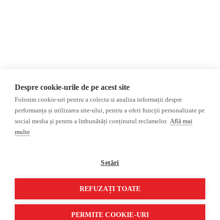
Donații
AIJR
Politica de confidențialitate
Opinii
Fact-Checking
Editorial
Fake News, Dezinformare &
Interviu
Propagandă
Alegeri 2024
Teoria conspirației
Despre cookie-urile de pe acest site
ACF
Baza de date
Folosim cookie-uri pentru a colecta si analiza informații despre
Investigatie
performanța și utilizarea site-ului, pentru a oferi funcții personalizate pe
social media și pentru a îmbunătăți conținutul reclamelor.
Află mai
Alte subiecte
multe
Monitor media
Multimedia
Revista presei fake
Podcast
Setări
Presa rusă independentă
Reportaj video
Presa rusa pro-Kremlin
Interviu video
REFUZAȚI TOATE
©2026 Veridica.ro. Toate drepturile rezervate. Veridica™ este o publicație a
Asociației Alianța Internațională a Jurnaliștilor Români
.
PERMITE COOKIE-URI