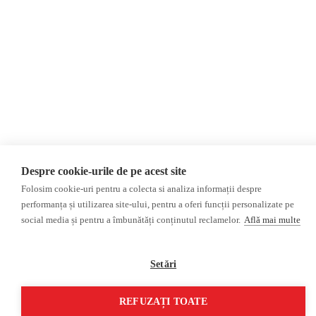
Opinii
Fact-Checking
Editorial
Fake News, Dezinformare &
Interviu
Propagandă
Alegeri 2024
Teoria conspirației
ACF
Baza de date
Investigatie
Alte subiecte
Monitor media
Multimedia
Revista presei fake
Podcast
Despre cookie-urile de pe acest site
Presa rusă independentă
Reportaj video
Folosim cookie-uri pentru a colecta si analiza informații despre
Presa rusa pro-Kremlin
Interviu video
performanța și utilizarea site-ului, pentru a oferi funcții personalizate pe
©2026 Veridica.ro. Toate drepturile rezervate. Veridica™ este o publicație a
social media și pentru a îmbunătăți conținutul reclamelor.
Află mai multe
Asociației Alianța Internațională a Jurnaliștilor Români
.
Soluție web
Treeworks
Setări
REFUZAȚI TOATE