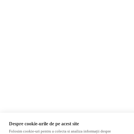
Editorial
Fake News, Dezinformare &
Interviu
Propagandă
Alegeri 2024
Teoria conspirației
ACF
Baza de date
Investigatie
Alte subiecte
Monitor media
Multimedia
Revista presei fake
Podcast
Presa rusă independentă
Reportaj video
Presa rusa pro-Kremlin
Interviu video
©2026 Veridica.ro. Toate drepturile rezervate. Veridica™ este o publicație a
Asociației Alianța Internațională a Jurnaliștilor Români
.
Soluție web
Treeworks
Despre cookie-urile de pe acest site
Folosim cookie-uri pentru a colecta si analiza informații despre