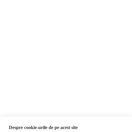
Despre Noi
Știri
Contact
România
Evenimente
Internațional
Newsletter
Invadarea Ucrainei
Donații
AIJR
Politica de confidențialitate
Opinii
Fact-Checking
Editorial
Fake News, Dezinformare &
Interviu
Propagandă
Alegeri 2024
Teoria conspirației
Despre cookie-urile de pe acest site
ACF
Baza de date