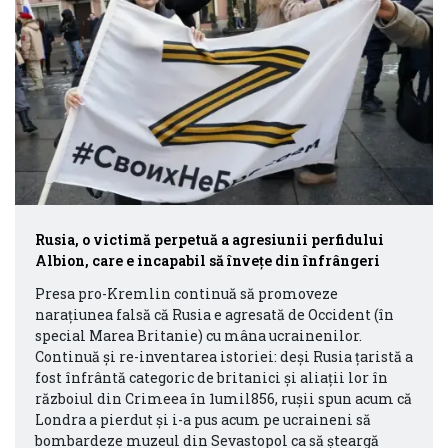
Rusia, o victimă perpetuă a agresiunii perfidului
Albion, care e incapabil să învețe din înfrângeri
Presa pro-Kremlin continuă să promoveze
narațiunea falsă că Rusia e agresată de Occident (în
special Marea Britanie) cu mâna ucrainenilor.
Continuă și re-inventarea istoriei: deși Rusia țaristă a
fost înfrântă categoric de britanici și aliații lor în
războiul din Crimeea în 1umil856, rușii spun acum că
Londra a pierdut și i-a pus acum pe ucraineni să
bombardeze muzeul din Sevastopol ca să șteargă