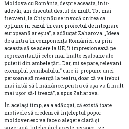
Moldova cu România, despre aceasta, într-
adevăr, am discutat destul de mult. Tot mai
frecvent, la Chișinău se invocă unirea ca
opţiune în cazul în care proiectul de integrare
europeană ar eşua”, a adăugat Zaharova. „Ideea
de a intra în componența României, ca prin
aceasta să se adere la UE, îi impresionează pe
reprezentanţii celor mai înalte eşaloane ale
puterii din ambele ţări. Dar, mi se pare, relevant
exemplul „canibalului” care îi propune unei
persoane să meargă la teatru, doar că va trebui
mai întâi să-l mănânce, pentru că aşa va fi mult
mai uşor să-l treacă”, a spus Zaharova.
În acelaşi timp, ea a adăugat, că există toate
motivele să credem că înţeleptul popor
moldovenesc va face o alegere clară şi
suverană, înţelegând aceste perspective.