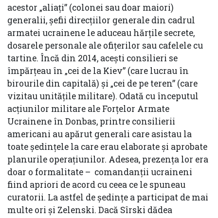
acestor „aliați” (colonei sau doar maiori)
generalii, șefii direcțiilor generale din cadrul
armatei ucrainene le aduceau hărțile secrete,
dosarele personale ale ofițerilor sau cafelele cu
tartine. Încă din 2014, acești consilieri se
împărțeau în „cei de la Kiev” (care lucrau în
birourile din capitală) și „cei de pe teren” (care
vizitau unitățile militare). Odată cu începutul
acțiunilor militare ale Forțelor Armate
Ucrainene în Donbas, printre consilierii
americani au apărut generali care asistau la
toate ședințele la care erau elaborate și aprobate
planurile operațiunilor. Adesea, prezența lor era
doar o formalitate – comandanții ucraineni
fiind apriori de acord cu ceea ce le spuneau
curatorii. La astfel de ședințe a participat de mai
multe ori și Zelenski. Dacă Sîrski dădea