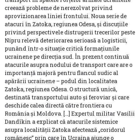
creează probleme de nerezolvat privind
aprovizionarea liniei frontului. Noua serie de
atacuri în Zatoka, regiunea Odesa, și discuțiile
privind perspectivele distrugerii trecerilor peste
Nipru relevă deteriorarea serioasă a logisticii,
punând într-o situație critică formațiunile
ucrainene pe direcția sud. În prezent continuă
atacurile asupra nodului de transport care are o
importanță majoră pentru flancul sudic al
apărării ucrainene – podul din localitatea
Zatoka, regiunea Odesa. O structură unică,
destinată transportului auto și feroviar și care
deschide calea directă către frontiera cu
România și Moldova. […] Expertul militar Vasilii
Dandîkin a explicat că atacurile sistemice
asupra localității Zatoka afectează „coridorul
românesc” prin care în Ucraina ajunge o