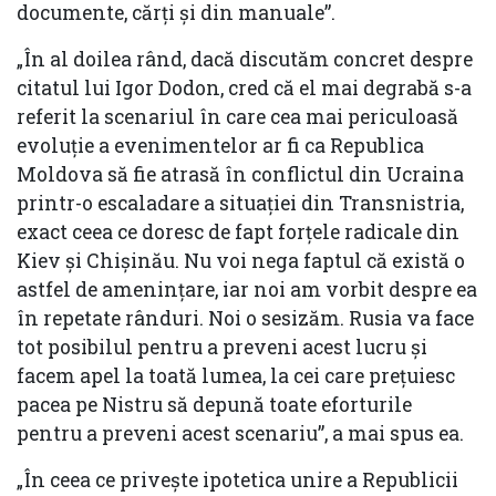
documente, cărţi şi din manuale”.
„În al doilea rând, dacă discutăm concret despre
citatul lui Igor Dodon, cred că el mai degrabă s-a
referit la scenariul în care cea mai periculoasă
evoluţie a evenimentelor ar fi ca Republica
Moldova să fie atrasă în conflictul din Ucraina
printr-o escaladare a situaţiei din Transnistria,
exact ceea ce doresc de fapt forţele radicale din
Kiev şi Chișinău. Nu voi nega faptul că există o
astfel de ameninţare, iar noi am vorbit despre ea
în repetate rânduri. Noi o sesizăm. Rusia va face
tot posibilul pentru a preveni acest lucru şi
facem apel la toată lumea, la cei care preţuiesc
pacea pe Nistru să depună toate eforturile
pentru a preveni acest scenariu”, a mai spus ea.
„În ceea ce priveşte ipotetica unire a Republicii