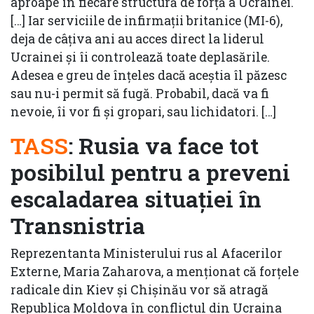
aproape în fiecare structură de forță a Ucrainei.
[…] Iar serviciile de infirmații britanice (MI-6),
deja de câțiva ani au acces direct la liderul
Ucrainei și îi controlează toate deplasările.
Adesea e greu de înțeles dacă aceștia îl păzesc
sau nu-i permit să fugă. Probabil, dacă va fi
nevoie, îi vor fi și gropari, sau lichidatori. […]
TASS
: Rusia va face tot
posibilul pentru a preveni
escaladarea situației în
Transnistria
Reprezentanta Ministerului rus al Afacerilor
Externe, Maria Zaharova, a menționat că forțele
radicale din Kiev şi Chișinău vor să atragă
Republica Moldova în conflictul din Ucraina