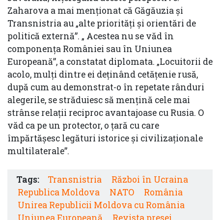
Zaharova a mai menționat că Găgăuzia şi
Transnistria au „alte priorităţi şi orientări de
politică externă”. „ Acestea nu se văd în
componenţa României sau în Uniunea
Europeană”, a constatat diplomata. „Locuitorii de
acolo, mulţi dintre ei deţinând cetăţenie rusă,
după cum au demonstrat-o în repetate rânduri
alegerile, se străduiesc să menţină cele mai
strânse relaţii reciproc avantajoase cu Rusia. O
văd ca pe un protector, o ţară cu care
împărtăşesc legături istorice şi civilizaţionale
multilaterale”.
Tags:
Transnistria
Război în Ucraina
Republica Moldova
NATO
România
Unirea Republicii Moldova cu România
Uniunea Europeană
Revista presei