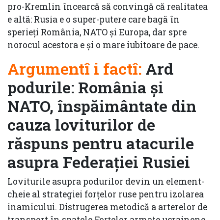
pro-Kremlin încearcă să convingă că realitatea
e altă: Rusia e o super-putere care bagă în
sperieți România, NATO și Europa, dar spre
norocul acestora e și o mare iubitoare de pace.
Argumentî i factî:
Ard
podurile: România și
NATO, înspăimântate din
cauza loviturilor de
răspuns pentru atacurile
asupra Federației Rusiei
Loviturile asupra podurilor devin un element-
cheie al strategiei forțelor ruse pentru izolarea
inamicului. Distrugerea metodică a arterelor de
transport în spatele Forțelor armate ucrainene