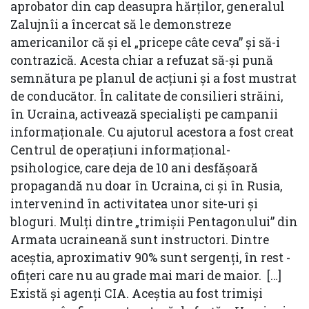
aprobator din cap deasupra hărților, generalul
Zalujnîi a încercat să le demonstreze
americanilor că și el „pricepe câte ceva” și să-i
contrazică. Acesta chiar a refuzat să-și pună
semnătura pe planul de acțiuni și a fost mustrat
de conducător. În calitate de consilieri străini,
în Ucraina, activează specialiști pe campanii
informaționale. Cu ajutorul acestora a fost creat
Centrul de operațiuni informațional-
psihologice, care deja de 10 ani desfășoară
propagandă nu doar în Ucraina, ci și în Rusia,
intervenind în activitatea unor site-uri și
bloguri. Mulți dintre „trimișii Pentagonului” din
Armata ucraineană sunt instructori. Dintre
aceștia, aproximativ 90% sunt sergenți, în rest -
ofițeri care nu au grade mai mari de maior. […]
Există și agenți CIA. Aceștia au fost trimiși