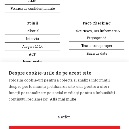
AIJR
Politica de confidențialitate
Opinii
Fact-Checking
Editorial
Fake News, Dezinformare &
Propagandă
Interviu
Teoria conspirației
Alegeri 2024
Baza de date
ACF
Investigatie
Alte subiecte
Despre cookie-urile de pe acest site
Folosim cookie-uri pentru a colecta si analiza informații
Monitor media
Multimedia
despre performanța și utilizarea site-ului, pentru a oferi
Revista presei fake
Podcast
funcții personalizate pe social media și pentru a îmbunătăți
conținutul reclamelor.
Află mai multe
Presa rusă independentă
Reportaj video
Presa rusa pro-Kremlin
Interviu video
Setări
©2026 Veridica.ro. Toate drepturile
Soluție web