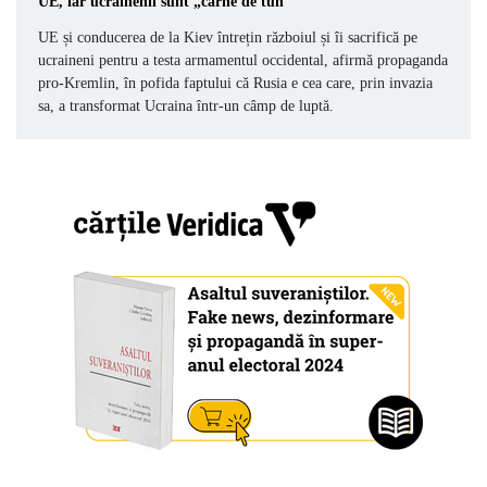
UE, iar ucrainenii sunt „carne de tun”
UE și conducerea de la Kiev întrețin războiul și îi sacrifică pe
ucraineni pentru a testa armamentul occidental, afirmă propaganda
pro-Kremlin, în pofida faptului că Rusia e cea care, prin invazia
sa, a transformat Ucraina într-un câmp de luptă.