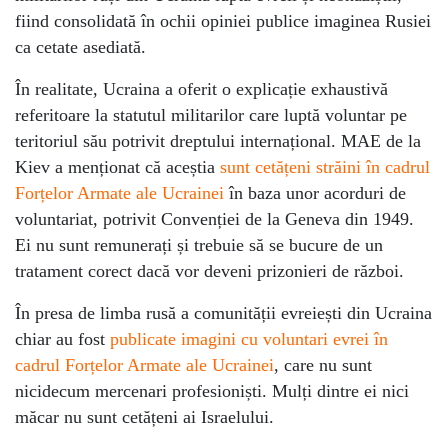
fiind consolidată în ochii opiniei publice imaginea Rusiei
ca cetate asediată.
În realitate, Ucraina a oferit o explicație exhaustivă
referitoare la statutul militarilor care luptă voluntar pe
teritoriul său potrivit dreptului internațional. MAE de la
Kiev a menționat că aceștia
sunt cetățeni străini în cadrul
Forțelor Armate ale Ucrainei
în baza unor acorduri de
voluntariat, potrivit Convenției de la Geneva din 1949.
Ei nu sunt remunerați și trebuie să se bucure de un
tratament corect dacă vor deveni prizonieri de război.
În presa de limba rusă a comunității evreiești din Ucraina
chiar au fost
publicate imagini cu voluntari evrei în
cadrul Forțelor Armate ale Ucrainei
, care nu sunt
nicidecum mercenari profesioniști. Mulți dintre ei nici
măcar nu sunt cetățeni ai Israelului.