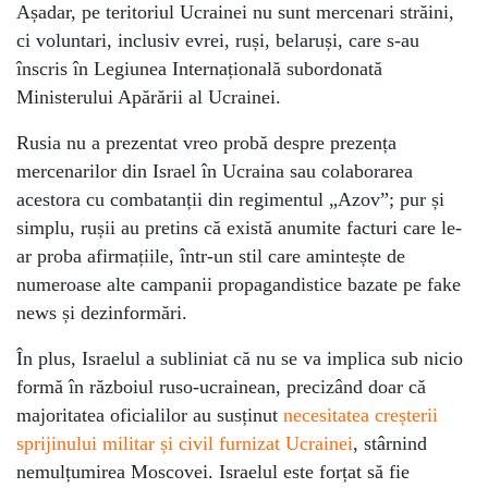
Așadar, pe teritoriul Ucrainei nu sunt mercenari străini,
ci voluntari, inclusiv evrei, ruși, belaruși, care s-au
înscris în Legiunea Internațională subordonată
Ministerului Apărării al Ucrainei.
Rusia nu a prezentat vreo probă despre prezența
mercenarilor din Israel în Ucraina sau colaborarea
acestora cu combatanții din regimentul „Azov”; pur și
simplu, rușii au pretins că există anumite facturi care le-
ar proba afirmațiile, într-un stil care amintește de
numeroase alte campanii propagandistice bazate pe fake
news și dezinformări.
În plus, Israelul a subliniat că nu se va implica sub nicio
formă în războiul ruso-ucrainean, precizând doar că
majoritatea oficialilor au susținut
necesitatea creșterii
sprijinului militar și civil furnizat Ucrainei
, stârnind
nemulțumirea Moscovei. Israelul este forțat să fie