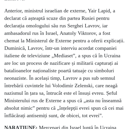
Anterior, ministrul israelian de externe, Yair Lapid, a
declarat că așteaptă scuze din partea Rusiei pentru
declarația omologului său rus Serghei Lavrov, iar
ambasadorul rus în Israel, Anatoly Viktorov, a fost
chemat la Ministerul de Externe pentru a oferii explicații.
Duminică, Lavrov, într-un interviu acordat companiei
italiene de televiziune „Mediaset”, a spus că în Ucraina
are loc un process de nazificare și militarii capturați ai
batalioanelor naționaliste poartă tatuaje cu simboluri
neonaziste. În același timp, Lavrov a pus sub semnul
întrebării cuvintele lui Volodimir Zelenski, care neagă
nazismul în țara sa, întrucât este el însuși evreu. Șeful
Ministerului rus de Externe a spus că „asta nu înseamnă
absolut nimic” pentru că „înțelepții evrei spun că cei mai
înflăcărați antisemiți sunt, de obicei, tot evrei”.
NARAȚIUNE:
Mercenari din Israel luptă în Ucraina