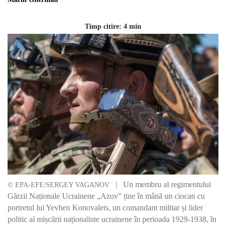
Timp citire: 4 min
| Un membru al regimentului
© EPA-EFE/SERGEY VAGANOV
Gărzii Naționale Ucrainene „Azov” ține în mână un ciocan cu
portretul lui Yevhen Konovalets, un comandant militar și lider
politic al mișcării naționaliste ucrainene în perioada 1929-1938, în