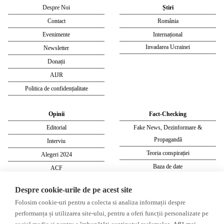
Despre Noi
Știri
Contact
România
Evenimente
Internațional
Invadarea Ucrainei
Newsletter
Donații
AIJR
Politica de confidențialitate
Opinii
Fact-Checking
Editorial
Fake News, Dezinformare &
Propagandă
Interviu
Teoria conspirației
Alegeri 2024
Baza de date
ACF
Investigatie
Despre cookie-urile de pe acest site
Alte subiecte
Folosim cookie-uri pentru a colecta si analiza informații despre
performanța și utilizarea site-ului, pentru a oferi funcții personalizate pe
Monitor media
Multimedia