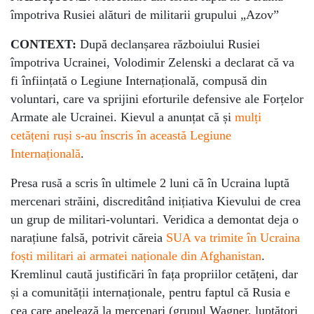
împotriva Rusiei alături de militarii grupului „Azov”
CONTEXT:
După declanșarea războiului Rusiei
împotriva Ucrainei, Volodimir Zelenski a declarat că va
fi înființată o Legiune Internațională, compusă din
voluntari, care va sprijini eforturile defensive ale Forțelor
Armate ale Ucrainei. Kievul a anunțat că și
mulți
cetățeni ruși s-au înscris în această Legiune
Internațională
.
Presa rusă a scris în ultimele 2 luni că în Ucraina luptă
mercenari străini, discreditând inițiativa Kievului de crea
un grup de militari-voluntari. Veridica a demontat deja o
narațiune falsă, potrivit căreia
SUA va trimite în Ucraina
foști militari ai armatei naționale din Afghanistan
.
Kremlinul caută justificări în fața propriilor cetățeni, dar
și a comunității internaționale, pentru faptul că Rusia e
cea care apelează la mercenari (grupul Wagner, luptători