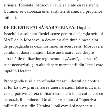
sirieni). Totodată, Moscova caută să arate că rezistența
Ucrainei se datorează unei susțineri străine, nu propriilor
militari.
DE CE ESTE FALSĂ NARAȚIUNEA:
După ce
Israelul i-a solicitat Rusiei scuze pentru declarația șefului
MAE de la Moscova, a devenit o altă țintă a mesajelor
de propagandă și dezinformare. În acest sens, Moscova a
combinat două narațiuni false anterioare: cea despre
atrocitățile militarilor regimentului „Azov”, acuzați că
sunt neonaziști, și o alta despre mercenarii din Israel care
luptă în Ucraina.
Propaganda rusă a aprofundat mesajul destul de confuz
al lui Lavrov prin lansarea unei narațiuni false mult mai
vaste, potrivit căreia militarii israelieni luptă cot la cot cu
neonaziștii ucraineni! De aici ar rezultat că împotriva
militarilor ruși din Ucraina luptă evreii și neonaziștii,