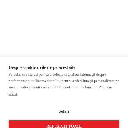
Evenimente
Internațional
Newsletter
Invadarea Ucrainei
Donații
AIJR
Politica de confidențialitate
Opinii
Fact-Checking
Editorial
Fake News, Dezinformare &
Interviu
Propagandă
Alegeri 2024
Teoria conspirației
Despre cookie-urile de pe acest site
ACF
Baza de date
Folosim cookie-uri pentru a colecta si analiza informații despre
Investigatie
performanța și utilizarea site-ului, pentru a oferi funcții personalizate pe
social media și pentru a îmbunătăți conținutul reclamelor.
Află mai
Alte subiecte
multe
Monitor media
Multimedia
Revista presei fake
Podcast
Setări
Presa rusă independentă
Reportaj video
Presa rusa pro-Kremlin
Interviu video
REFUZAȚI TOATE