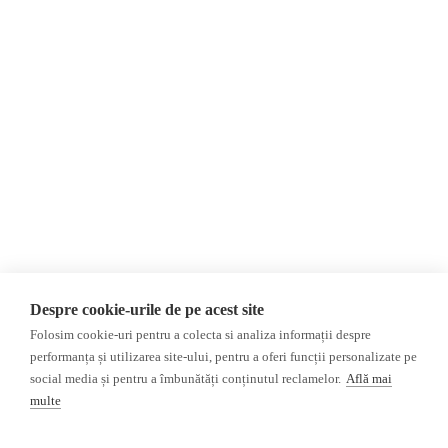
Despre Noi
Știri
Contact
România
Evenimente
Internațional
Newsletter
Invadarea Ucrainei
Donații
AIJR
Politica de confidențialitate
Opinii
Fact-Checking
Editorial
Fake News, Dezinformare &
Interviu
Propagandă
Alegeri 2024
Teoria conspirației
Despre cookie-urile de pe acest site
ACF
Baza de date
Folosim cookie-uri pentru a colecta si analiza informații despre
Investigatie
performanța și utilizarea site-ului, pentru a oferi funcții personalizate pe
social media și pentru a îmbunătăți conținutul reclamelor.
Află mai
Alte subiecte
multe
Monitor media
Multimedia
Revista presei fake
Podcast