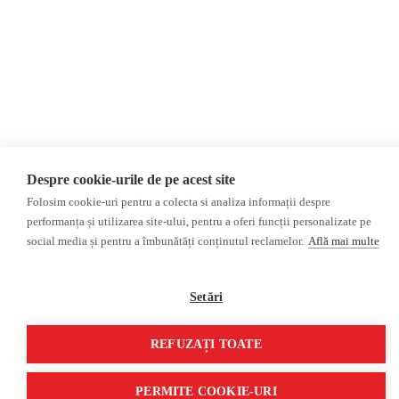
Revista presei fake
Podcast
Presa rusă independentă
Reportaj video
Presa rusa pro-Kremlin
Interviu video
©2026 Veridica.ro. Toate drepturile rezervate. Veridica™ este o publicație a
Asociației Alianța Internațională a Jurnaliștilor Români
.
Soluție web
Treeworks
Despre cookie-urile de pe acest site
Folosim cookie-uri pentru a colecta si analiza informații despre
performanța și utilizarea site-ului, pentru a oferi funcții personalizate pe
social media și pentru a îmbunătăți conținutul reclamelor.
Află mai multe
Setări
REFUZAȚI TOATE
PERMITE COOKIE-URI