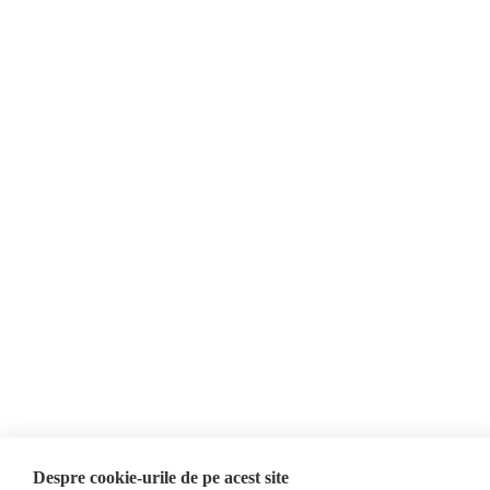
Politica de confidențialitate
Opinii
Fact-Checking
Editorial
Fake News, Dezinformare &
Interviu
Propagandă
Alegeri 2024
Teoria conspirației
ACF
Baza de date
Investigatie
Alte subiecte
Monitor media
Multimedia
Revista presei fake
Podcast
Presa rusă independentă
Reportaj video
Presa rusa pro-Kremlin
Interviu video
©2026 Veridica.ro. Toate drepturile rezervate. Veridica™ este o publicație a
Asociației Alianța Internațională a Jurnaliștilor Români
.
Soluție web
Treeworks
Despre cookie-urile de pe acest site