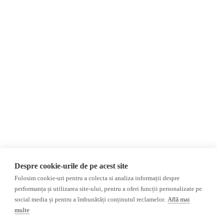
Despre Noi
Știri
Contact
România
Evenimente
Internațional
Newsletter
Invadarea Ucrainei
Donații
AIJR
Politica de confidențialitate
Opinii
Fact-Checking
Editorial
Fake News, Dezinformare &
Interviu
Propagandă
Alegeri 2024
Teoria conspirației
Despre cookie-urile de pe acest site
ACF
Baza de date
Folosim cookie-uri pentru a colecta si analiza informații despre
Investigatie
performanța și utilizarea site-ului, pentru a oferi funcții personalizate pe
social media și pentru a îmbunătăți conținutul reclamelor.
Află mai
Alte subiecte
multe