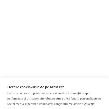
Contact
România
Evenimente
Internațional
Invadarea Ucrainei
Newsletter
Donații
AIJR
Politica de confidențialitate
Opinii
Fact-Checking
Editorial
Fake News, Dezinformare &
Propagandă
Interviu
Teoria conspirației
Alegeri 2024
Baza de date
ACF
Investigatie
Despre cookie-urile de pe acest site
Alte subiecte
Folosim cookie-uri pentru a colecta si analiza informații despre
performanța și utilizarea site-ului, pentru a oferi funcții personalizate pe
Monitor media
Multimedia
social media și pentru a îmbunătăți conținutul reclamelor.
Află mai
Revista presei fake
Podcast