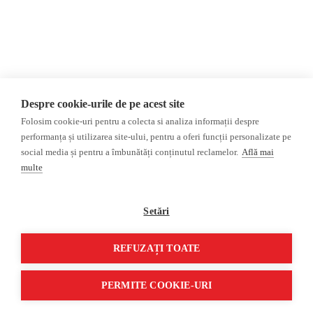
AIJR
Politica de confidențialitate
Opinii
Fact-Checking
Editorial
Fake News, Dezinformare &
Interviu
Propagandă
Alegeri 2024
Teoria conspirației
Despre cookie-urile de pe acest site
ACF
Baza de date
Folosim cookie-uri pentru a colecta si analiza informații despre
Investigatie
performanța și utilizarea site-ului, pentru a oferi funcții personalizate pe
social media și pentru a îmbunătăți conținutul reclamelor.
Află mai
Alte subiecte
multe
Monitor media
Multimedia
Revista presei fake
Podcast
Setări
Presa rusă independentă
Reportaj video
Presa rusa pro-Kremlin
Interviu video
REFUZAȚI TOATE
©2026 Veridica.ro. Toate drepturile rezervate. Veridica™ este o publicație a
Asociației Alianța Internațională a Jurnaliștilor Români
.
PERMITE COOKIE-URI
Soluție web
Treeworks