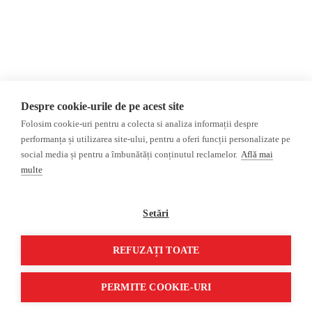
AIJR
Politica de confidențialitate
Opinii
Fact-Checking
Editorial
Fake News, Dezinformare &
Interviu
Propagandă
Alegeri 2024
Teoria conspirației
Despre cookie-urile de pe acest site
ACF
Baza de date
Folosim cookie-uri pentru a colecta si analiza informații despre
Investigatie
performanța și utilizarea site-ului, pentru a oferi funcții personalizate pe
social media și pentru a îmbunătăți conținutul reclamelor.
Află mai
Alte subiecte
multe
Monitor media
Multimedia
Revista presei fake
Podcast
Setări
Presa rusă independentă
Reportaj video
Presa rusa pro-Kremlin
Interviu video
REFUZAȚI TOATE
©2026 Veridica.ro. Toate drepturile rezervate. Veridica™ este o publicație a
Asociației Alianța Internațională a Jurnaliștilor Români
.
PERMITE COOKIE-URI
Soluție web
Treeworks