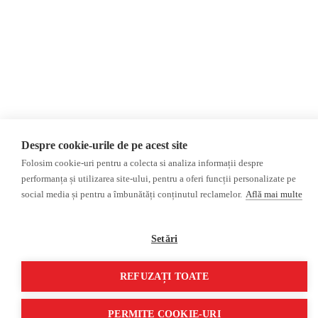
Monitor media
Multimedia
Revista presei fake
Podcast
Presa rusă independentă
Reportaj video
Presa rusa pro-Kremlin
Interviu video
©2026 Veridica.ro. Toate drepturile rezervate. Veridica™ este o publicație a
Asociației Alianța Internațională a Jurnaliștilor Români
.
Soluție web
Treeworks
Despre cookie-urile de pe acest site
Folosim cookie-uri pentru a colecta si analiza informații despre
performanța și utilizarea site-ului, pentru a oferi funcții personalizate pe
social media și pentru a îmbunătăți conținutul reclamelor.
Află mai multe
Setări
REFUZAȚI TOATE
PERMITE COOKIE-URI