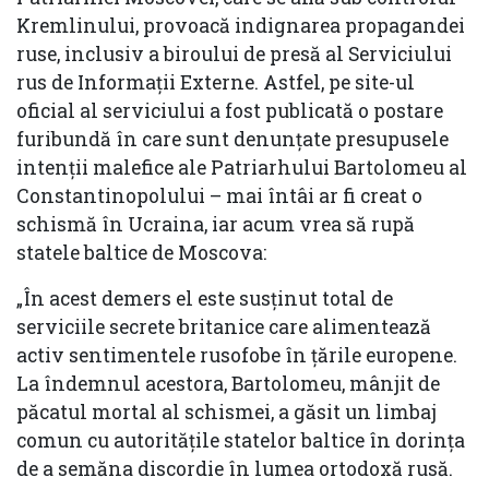
Kremlinului, provoacă indignarea propagandei
ruse, inclusiv a biroului de presă al Serviciului
rus de Informații Externe. Astfel, pe site-ul
oficial al serviciului a fost publicată o postare
furibundă în care sunt denunțate presupusele
intenții malefice ale Patriarhului Bartolomeu al
Constantinopolului – mai întâi ar fi creat o
schismă în Ucraina, iar acum vrea să rupă
statele baltice de Moscova:
„În acest demers el este susținut total de
serviciile secrete britanice care alimentează
activ sentimentele rusofobe în țările europene.
La îndemnul acestora, Bartolomeu, mânjit de
păcatul mortal al schismei, a găsit un limbaj
comun cu autoritățile statelor baltice în dorința
de a semăna discordie în lumea ortodoxă rusă.