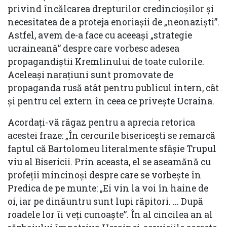
privind încălcarea drepturilor credincioșilor și
necesitatea de a proteja enoriașii de „neonaziști”.
Astfel, avem de-a face cu aceeași „strategie
ucraineană” despre care vorbesc adesea
propagandiștii Kremlinului de toate culorile.
Aceleași narațiuni sunt promovate de
propaganda rusă atât pentru publicul intern, cât
și pentru cel extern în ceea ce privește Ucraina.
Acordați-vă răgaz pentru a aprecia retorica
acestei fraze: „În cercurile bisericești se remarcă
faptul că Bartolomeu literalmente sfâșie Trupul
viu al Bisericii. Prin aceasta, el se aseamănă cu
profeții mincinoși despre care se vorbește în
Predica de pe munte: „Ei vin la voi în haine de
oi, iar pe dinăuntru sunt lupi răpitori. ... După
roadele lor îi veți cunoaște”. În al cincilea an al