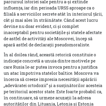
parcursul istoriei sale pentru a-și extinde
influența, iar din perioada URSS aproape ca o
filială a serviciilor secrete atât în interiorul țării,
cât și mai ales în străinătate. Când acest lucru
devine nu doar evident, ci și complet
inacceptabil pentru societățile și statele afectate
de astfel de activități ale Moscovei, încep să
apară astfel de declarații pseudomoraliste.
În al doilea rând, această retorică constituie o
indicație concretă a unuia dintre motivele pe
care Rusia le-ar putea invoca pentru a justifica
un atac împotriva statelor baltice. Moscova va
încerca să creeze impresia necesității apărării
„adevăratei ortodoxii” și a susținătorilor acesteia
pe teritoriul acestor state. Este foarte probabil ca,
în continuare, să urmeze acuzații la adresa
autorităților din Lituania, Letonia și Estonia