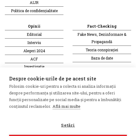
AIJR
Politica de confidențialitate
Opinii
Fact-Checking
Editorial
Fake News, Dezinformare &
Propagandă
Interviu
Teoria conspirației
Alegeri 2024
Baza de date
ACF
Investigatie
Alte subiecte
Despre cookie-urile de pe acest site
Folosim cookie-uri pentru a colecta si analiza informații
Monitor media
Multimedia
despre performanța și utilizarea site-ului, pentru a oferi
Revista presei fake
Podcast
funcții personalizate pe social media și pentru a îmbunătăți
conținutul reclamelor.
Află mai multe
Presa rusă independentă
Reportaj video
Presa rusa pro-Kremlin
Interviu video
Setări
©2026 Veridica.ro. Toate drepturile
Soluție web