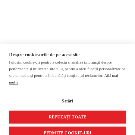
Donații
AIJR
Politica de confidențialitate
Opinii
Fact-Checking
Editorial
Fake News, Dezinformare &
Interviu
Propagandă
Alegeri 2024
Teoria conspirației
Despre cookie-urile de pe acest site
ACF
Baza de date
Folosim cookie-uri pentru a colecta si analiza informații despre
Investigatie
performanța și utilizarea site-ului, pentru a oferi funcții personalizate pe
social media și pentru a îmbunătăți conținutul reclamelor.
Află mai
Alte subiecte
multe
Monitor media
Multimedia
Revista presei fake
Podcast
Setări
Presa rusă independentă
Reportaj video
Presa rusa pro-Kremlin
Interviu video
REFUZAȚI TOATE
©2026 Veridica.ro. Toate drepturile rezervate. Veridica™ este o publicație a
Asociației Alianța Internațională a Jurnaliștilor Români
.
PERMITE COOKIE-URI