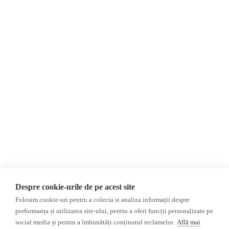
Despre Noi
Știri
Contact
România
Evenimente
Internațional
Newsletter
Invadarea Ucrainei
Donații
AIJR
Politica de confidențialitate
Opinii
Fact-Checking
Editorial
Fake News, Dezinformare &
Interviu
Propagandă
Alegeri 2024
Teoria conspirației
Despre cookie-urile de pe acest site
ACF
Baza de date
Folosim cookie-uri pentru a colecta si analiza informații despre
Investigatie
performanța și utilizarea site-ului, pentru a oferi funcții personalizate pe
social media și pentru a îmbunătăți conținutul reclamelor.
Află mai
Alte subiecte