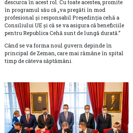
descurca în acest rol. Cu toate acestea, promite
în programul său că „va pregăti în mod
profesional și responsabil Președinția cehă a
Consiliului UE și că se va asigura că beneficiile
pentru Republica Cehă sunt de lungă durată.”
Când se va forma noul guvern depinde în
principal de Zeman, care mai rămâne în spital
timp de câteva săptămâni.
Înapoi
Înain