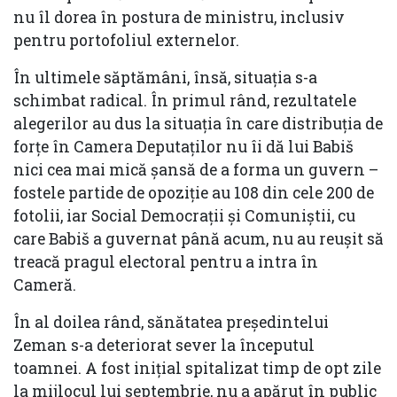
nu îl dorea în postura de ministru, inclusiv
pentru portofoliul externelor.
În ultimele săptămâni, însă, situația s-a
schimbat radical. În primul rând, rezultatele
alegerilor au dus la situația în care distribuția de
forțe în Camera Deputaților nu îi dă lui Babiš
nici cea mai mică șansă de a forma un guvern –
fostele partide de opoziție au 108 din cele 200 de
fotolii, iar Social Democrații și Comuniștii, cu
care Babiš a guvernat până acum, nu au reușit să
treacă pragul electoral pentru a intra în
Cameră.
În al doilea rând, sănătatea președintelui
Zeman s-a deteriorat sever la începutul
toamnei. A fost inițial spitalizat timp de opt zile
la mijlocul lui septembrie, nu a apărut în public