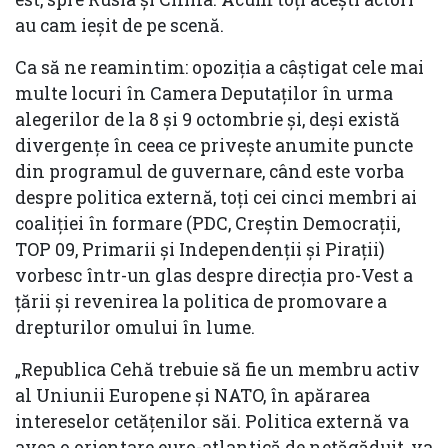
au cam ieșit de pe scenă.
Ca să ne reamintim: opoziția a câștigat cele mai
multe locuri în Camera Deputaților în urma
alegerilor de la 8 și 9 octombrie și, deși există
divergențe în ceea ce privește anumite puncte
din programul de guvernare, când este vorba
despre politica externă, toți cei cinci membri ai
coaliției în formare (PDC, Creștin Democrații,
TOP 09, Primarii și Independenții și Pirații)
vorbesc într-un glas despre direcția pro-Vest a
țării și revenirea la politica de promovare a
drepturilor omului în lume.
„Republica Cehă trebuie să fie un membru activ
al Uniunii Europene și NATO, în apărarea
intereselor cetățenilor săi. Politica externă va
avea o orientare euro-atlantică de netăgăduit, va