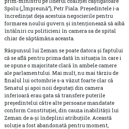
prim-ministru pe liderul coaliției câștigătoare
Spolu („Împreună”), Petr Fiala. Președintele i-a
încredințat deja acestuia negocierile pentru
formarea noului guvern și intenționează să aibă
întâlniri cu politicieni în camera sa de spital
chiar de săptămâna aceasta.
Răspunsul lui Zeman se poate datora și faptului
că se află pentru prima dată în situația în care i
se opune o majoritate clară în ambele camere
ale parlamentului. Mai mult, nu mai târziu de
finalul lui octombrie s-a văzut foarte clar că
Senatul și apoi noii deputați din camera
inferioară erau gata să transfere puterile
președintelui către alte persoane mandatate
conform Constituției, din cauza inabilității lui
Zeman de a-și îndeplini atribuțiile. Această
soluție a fost abandonată pentru moment,