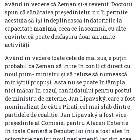
având în vedere că Zeman și-a revenit. Doctorii
spun că sănătatea președintelui nu îi permite
acestuia să își îndeplinească îndatoririle la
capacitate maximă, ceea ce înseamnă, cu alte
cuvinte, că poate desfășura doar anumite
activități.
Având în vedere toate cele de mai sus, e puțin
probabil ca Zeman să intre în conflict direct cu
noul prim- ministru și să refuze să numească
miniștrii propuși. Asta nu se poate întâmpla
nici măcar în cazul candidatului pentru postul
de ministru de externe, Jan Lipavský, care a fost
nominalizat de către Pirați, cel mai slab dintre
partidele de coaliție. Jan Lipavský a fost vice-
președinte al Comisiei pentru Afaceri Externe
în fosta Cameră a Deputaților (nu a fost ales în
octombrie pentru noul parlament), iar din acea