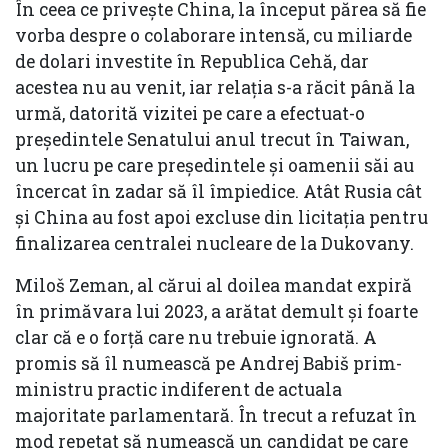
În ceea ce privește China, la început părea să fie
vorba despre o colaborare intensă, cu miliarde
de dolari investite în Republica Cehă, dar
acestea nu au venit, iar relația s-a răcit până la
urmă, datorită vizitei pe care a efectuat-o
președintele Senatului anul trecut în Taiwan,
un lucru pe care președintele și oamenii săi au
încercat în zadar să îl împiedice. Atât Rusia cât
și China au fost apoi excluse din licitația pentru
finalizarea centralei nucleare de la Dukovany.
Miloš Zeman, al cărui al doilea mandat expiră
în primăvara lui 2023, a arătat demult și foarte
clar că e o forță care nu trebuie ignorată. A
promis să îl numească pe Andrej Babiš prim-
ministru practic indiferent de actuala
majoritate parlamentară. În trecut a refuzat în
mod repetat să numească un candidat pe care