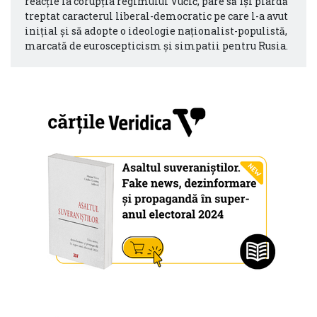
reacție la corupția regimului Vučić, pare să își piardă
treptat caracterul liberal-democratic pe care l-a avut
inițial și să adopte o ideologie naționalist-populistă,
marcată de euroscepticism și simpatii pentru Rusia.