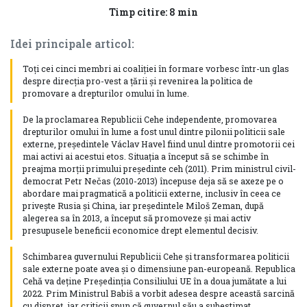
Timp citire: 8 min
Idei principale articol:
Toți cei cinci membri ai coaliției în formare vorbesc într-un glas
despre direcția pro-vest a țării și revenirea la politica de
promovare a drepturilor omului în lume.
De la proclamarea Republicii Cehe independente, promovarea
drepturilor omului în lume a fost unul dintre pilonii politicii sale
externe, președintele Václav Havel fiind unul dintre promotorii cei
mai activi ai acestui etos. Situația a început să se schimbe în
preajma morții primului președinte ceh (2011). Prim ministrul civil-
democrat Petr Nečas (2010-2013) începuse deja să se axeze pe o
abordare mai pragmatică a politicii externe, inclusiv în ceea ce
privește Rusia și China, iar președintele Miloš Zeman, după
alegerea sa în 2013, a început să promoveze și mai activ
presupusele beneficii economice drept elementul decisiv.
Schimbarea guvernului Republicii Cehe și transformarea politicii
sale externe poate avea și o dimensiune pan-europeană. Republica
Cehă va deține Președinția Consiliului UE în a doua jumătate a lui
2022. Prim Ministrul Babiš a vorbit adesea despre această sarcină
cu dispreț, iar criticii spun că guvernul său a subestimat