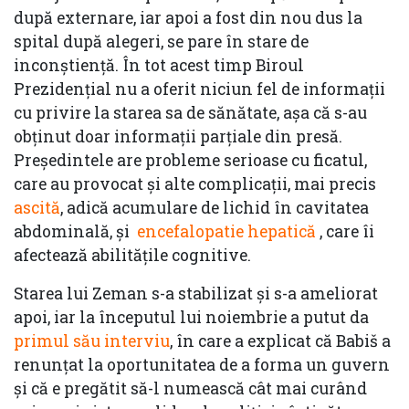
după externare, iar apoi a fost din nou dus la
spital după alegeri, se pare în stare de
inconștiență. În tot acest timp Biroul
Prezidențial nu a oferit niciun fel de informații
cu privire la starea sa de sănătate, așa că s-au
obținut doar informații parțiale din presă.
Președintele are probleme serioase cu ficatul,
care au provocat și alte complicații, mai precis
ascită
, adică acumulare de lichid în cavitatea
abdominală, și
encefalopatie hepatică
, care îi
afectează abilitățile cognitive.
Starea lui Zeman s-a stabilizat și s-a ameliorat
apoi, iar la începutul lui noiembrie a putut da
primul său interviu
, în care a explicat că Babiš a
renunțat la oportunitatea de a forma un guvern
și că e pregătit să-l numească cât mai curând