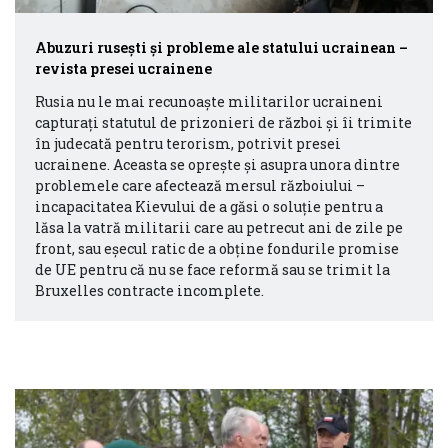
Abuzuri rusești și probleme ale statului ucrainean –
revista presei ucrainene
Rusia nu le mai recunoaște militarilor ucraineni
capturați statutul de prizonieri de război și îi trimite
în judecată pentru terorism, potrivit presei
ucrainene. Aceasta se oprește și asupra unora dintre
problemele care afectează mersul războiului –
incapacitatea Kievului de a găsi o soluție pentru a
lăsa la vatră militarii care au petrecut ani de zile pe
front, sau eșecul ratic de a obține fondurile promise
de UE pentru că nu se face reformă sau se trimit la
Bruxelles contracte incomplete.