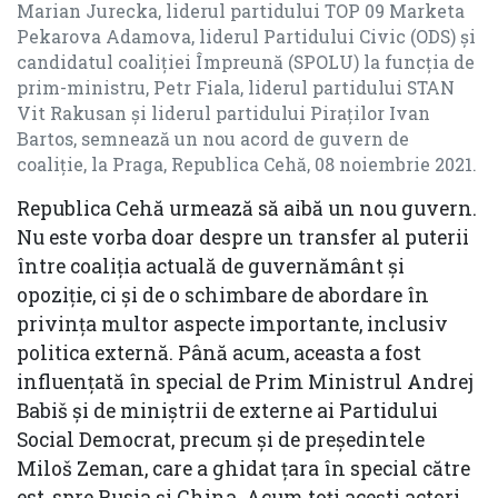
Marian Jurecka, liderul partidului TOP 09 Marketa
Pekarova Adamova, liderul Partidului Civic (ODS) și
candidatul coaliției Împreună (SPOLU) la funcția de
prim-ministru, Petr Fiala, liderul partidului STAN
Vit Rakusan și liderul partidului Piraților Ivan
Bartos, semnează un nou acord de guvern de
coaliție, la Praga, Republica Cehă, 08 noiembrie 2021.
Republica Cehă urmează să aibă un nou guvern.
Nu este vorba doar despre un transfer al puterii
între coaliția actuală de guvernământ și
opoziție, ci și de o schimbare de abordare în
privința multor aspecte importante, inclusiv
politica externă. Până acum, aceasta a fost
influențată în special de Prim Ministrul Andrej
Babiš și de miniștrii de externe ai Partidului
Social Democrat, precum și de președintele
Miloš Zeman, care a ghidat țara în special către
est, spre Rusia și China. Acum toți acești actori