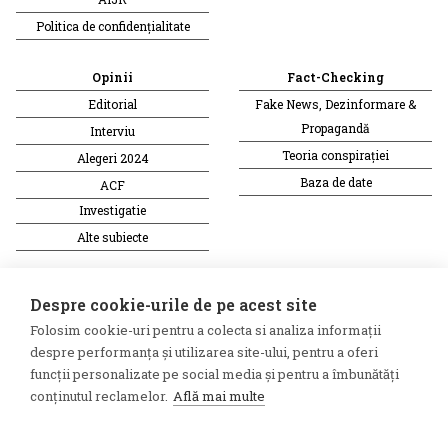
Politica de confidențialitate
Opinii
Fact-Checking
Editorial
Fake News, Dezinformare &
Propagandă
Interviu
Teoria conspirației
Alegeri 2024
Baza de date
ACF
Investigatie
Alte subiecte
Monitor media
Multimedia
Despre cookie-urile de pe acest site
Revista presei fake
Podcast
Folosim cookie-uri pentru a colecta si analiza informații
Presa rusă independentă
Reportaj video
despre performanța și utilizarea site-ului, pentru a oferi
Presa rusa pro-Kremlin
Interviu video
funcții personalizate pe social media și pentru a îmbunătăți
conținutul reclamelor.
Află mai multe
©2026 Veridica.ro. Toate drepturile
Soluție web
rezervate. Veridica™ este o
Treeworks