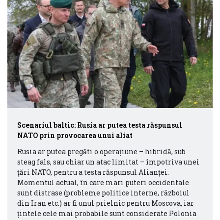
Scenariul baltic: Rusia ar putea testa răspunsul
NATO prin provocarea unui aliat
Rusia ar putea pregăti o operațiune – hibridă, sub
steag fals, sau chiar un atac limitat – împotriva unei
țări NATO, pentru a testa răspunsul Alianței.
Momentul actual, în care mari puteri occidentale
sunt distrase (probleme politice interne, războiul
din Iran etc.) ar fi unul prielnic pentru Moscova, iar
țintele cele mai probabile sunt considerate Polonia