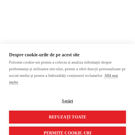
Donații
AIJR
Politica de confidențialitate
Opinii
Fact-Checking
Editorial
Fake News, Dezinformare &
Interviu
Propagandă
Alegeri 2024
Teoria conspirației
Despre cookie-urile de pe acest site
ACF
Baza de date
Folosim cookie-uri pentru a colecta si analiza informații despre
Investigatie
performanța și utilizarea site-ului, pentru a oferi funcții personalizate pe
social media și pentru a îmbunătăți conținutul reclamelor.
Află mai
Alte subiecte
multe
Monitor media
Multimedia
Revista presei fake
Podcast
Setări
Presa rusă independentă
Reportaj video
Presa rusa pro-Kremlin
Interviu video
REFUZAȚI TOATE
©2026 Veridica.ro. Toate drepturile rezervate. Veridica™ este o publicație a
Asociației Alianța Internațională a Jurnaliștilor Români
.
PERMITE COOKIE-URI