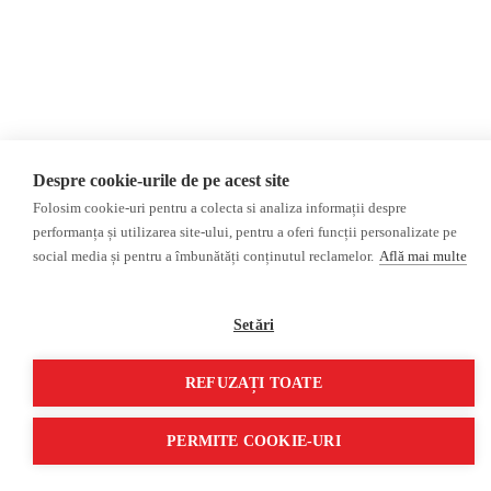
Opinii
Fact-Checking
Editorial
Fake News, Dezinformare &
Interviu
Propagandă
Alegeri 2024
Teoria conspirației
ACF
Baza de date
Investigatie
Alte subiecte
Despre cookie-urile de pe acest site
Folosim cookie-uri pentru a colecta si analiza informații despre
Monitor media
Multimedia
performanța și utilizarea site-ului, pentru a oferi funcții personalizate pe
Revista presei fake
Podcast
social media și pentru a îmbunătăți conținutul reclamelor.
Află mai multe
Presa rusă independentă
Reportaj video
Presa rusa pro-Kremlin
Interviu video
Setări
©2026 Veridica.ro. Toate drepturile rezervate. Veridica™ este o publicație a
Asociației Alianța Internațională a Jurnaliștilor Români
.
REFUZAȚI TOATE
Soluție web
Treeworks
PERMITE COOKIE-URI