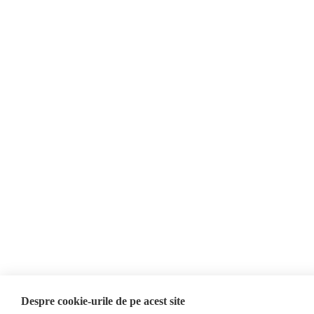
Despre Noi
Știri
Contact
România
Evenimente
Internațional
Newsletter
Invadarea Ucrainei
Donații
AIJR
Politica de confidențialitate
Opinii
Fact-Checking
Editorial
Fake News, Dezinformare &
Interviu
Propagandă
Alegeri 2024
Teoria conspirației
ACF
Baza de date
Investigatie
Alte subiecte
Despre cookie-urile de pe acest site
Monitor media
Multimedia