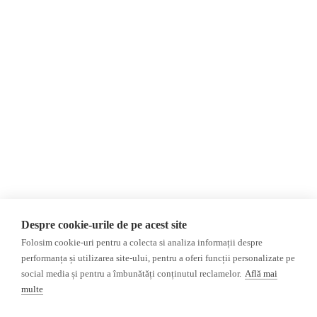
Despre Noi
Știri
Contact
România
Evenimente
Internațional
Newsletter
Invadarea Ucrainei
Donații
AIJR
Politica de confidențialitate
Opinii
Fact-Checking
Editorial
Fake News, Dezinformare &
Interviu
Propagandă
Alegeri 2024
Teoria conspirației
Despre cookie-urile de pe acest site
ACF
Baza de date
Folosim cookie-uri pentru a colecta si analiza informații despre
Investigatie
performanța și utilizarea site-ului, pentru a oferi funcții personalizate pe
social media și pentru a îmbunătăți conținutul reclamelor.
Află mai
Alte subiecte
multe
Monitor media
Multimedia