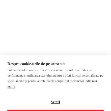
Contact
România
Evenimente
Internațional
Newsletter
Invadarea Ucrainei
Donații
AIJR
Politica de confidențialitate
Opinii
Fact-Checking
Editorial
Fake News, Dezinformare &
Interviu
Propagandă
Alegeri 2024
Teoria conspirației
Despre cookie-urile de pe acest site
ACF
Baza de date
Folosim cookie-uri pentru a colecta si analiza informații despre
Investigatie
performanța și utilizarea site-ului, pentru a oferi funcții personalizate pe
social media și pentru a îmbunătăți conținutul reclamelor.
Află mai
Alte subiecte
multe
Monitor media
Multimedia
Revista presei fake
Podcast
Setări
Presa rusă independentă
Reportaj video
Presa rusa pro-Kremlin
Interviu video