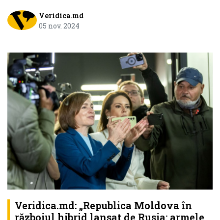
Veridica.md
05 nov. 2024
Veridica.md: „Republica Moldova în
războiul hibrid lansat de Rusia: armele