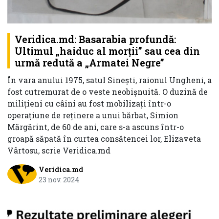
Veridica.md: Basarabia profundă:
Ultimul „haiduc al morții” sau cea din
urmă redută a „Armatei Negre”
În vara anului 1975, satul Sinești, raionul Ungheni, a
fost cutremurat de o veste neobișnuită. O duzină de
milițieni cu câini au fost mobilizați într-o
operațiune de reținere a unui bărbat, Simion
Mărgărint, de 60 de ani, care s-a ascuns într-o
groapă săpată în curtea consătencei lor, Elizaveta
Vârtosu, scrie Veridica.md
Veridica.md
23 nov. 2024