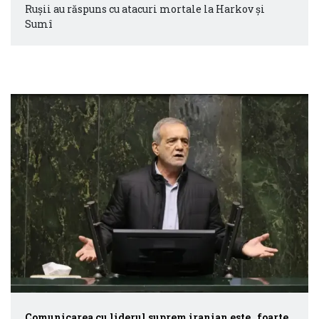
Ruşii au răspuns cu atacuri mortale la Harkov şi
Sumî
Comunicarea cu liderul suprem iranian este „foarte