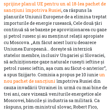
sprijine planul UE pentru un al 18-lea pachet de
sancțiuni împotriva Rusiei
, ca răspuns la
planurile Uniunii Europene de a elimina treptat
importurile de energie rusească, Cele două țări
continuă să se bazeze pe aprovizionarea cu gaze
și petrol rusesc și au menținut relații apropiate
cu Moscova. „Am făcut acest lucru deoarece
Uniunea Europeană... dorește să interzică
statelor membre, inclusiv Ungariei și Slovaciei,
să achiziționeze gaze naturale rusești ieftine și
petrol rusesc ieftin, așa cum au făcut-o anterior”,
a spus Szijjarto. Comisia a propus pe 10 iunie
un
nou pachet de sancțiuni
împotriva Rusiei din
cauza invadării Ucrainei în urmă cu mai bine de
trei ani, care vizează veniturile energetice ale
Moscovei, băncile și industria sa militară. Ca
răspuns, prim-ministrul slovac, Robert Fico,