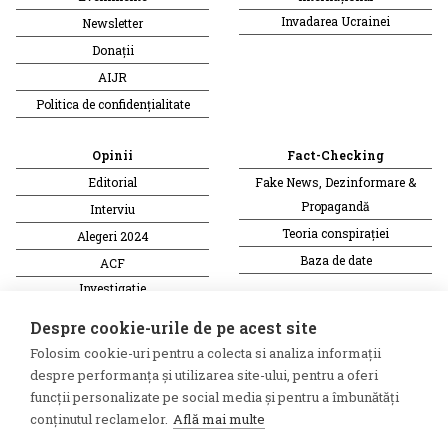
Invadarea Ucrainei
Newsletter
Donații
AIJR
Politica de confidențialitate
Opinii
Fact-Checking
Editorial
Fake News, Dezinformare &
Propagandă
Interviu
Teoria conspirației
Alegeri 2024
Baza de date
ACF
Investigatie
Alte subiecte
Despre cookie-urile de pe acest site
Folosim cookie-uri pentru a colecta si analiza informații
Monitor media
Multimedia
despre performanța și utilizarea site-ului, pentru a oferi
Revista presei fake
Podcast
funcții personalizate pe social media și pentru a îmbunătăți
conținutul reclamelor.
Află mai multe
Presa rusă independentă
Reportaj video
Presa rusa pro-Kremlin
Interviu video