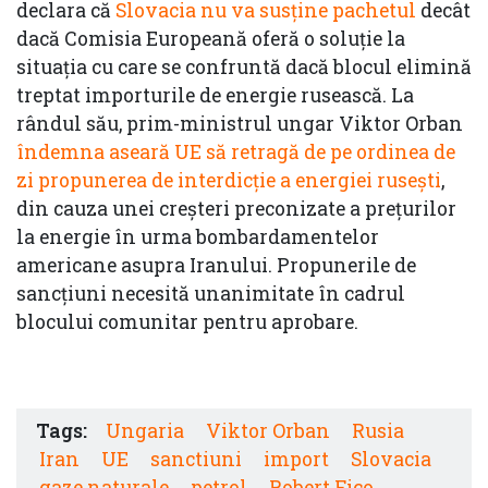
declara că
Slovacia nu va susține pachetul
decât
dacă Comisia Europeană oferă o soluție la
situația cu care se confruntă dacă blocul elimină
treptat importurile de energie rusească. La
rândul său, prim-ministrul ungar Viktor Orban
îndemna aseară UE să retragă de pe ordinea de
zi propunerea de interdicție a energiei rusești
,
din cauza unei creșteri preconizate a prețurilor
la energie în urma bombardamentelor
americane asupra Iranului. Propunerile de
sancțiuni necesită unanimitate în cadrul
blocului comunitar pentru aprobare.
Tags:
Ungaria
Viktor Orban
Rusia
Iran
UE
sanctiuni
import
Slovacia
gaze naturale
petrol
Robert Fico