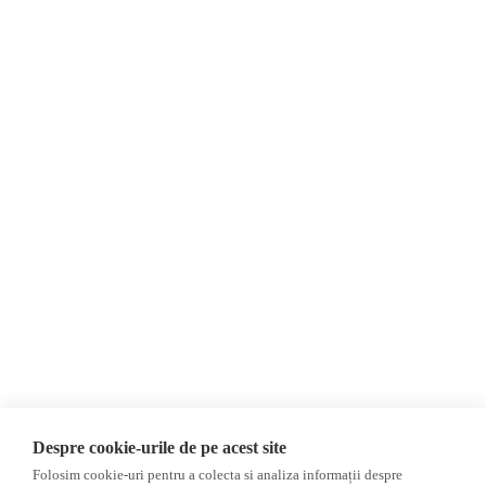
Despre Noi
Știri
Contact
România
Evenimente
Internațional
Newsletter
Invadarea Ucrainei
Donații
AIJR
Politica de confidențialitate
Opinii
Fact-Checking
Editorial
Fake News, Dezinformare &
Interviu
Propagandă
Alegeri 2024
Teoria conspirației
Despre cookie-urile de pe acest site
ACF
Baza de date
Folosim cookie-uri pentru a colecta si analiza informații despre