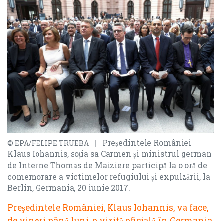
| Președintele României
© EPA/FELIPE TRUEBA
Klaus Iohannis, soția sa Carmen și ministrul german
de Interne Thomas de Maiziere participă la o oră de
comemorare a victimelor refugiului și expulzării, la
Berlin, Germania, 20 iunie 2017.
Preşedintele României, Klaus Iohannis, va face,
de vineri până luni, o vizită oficială în Germania
,