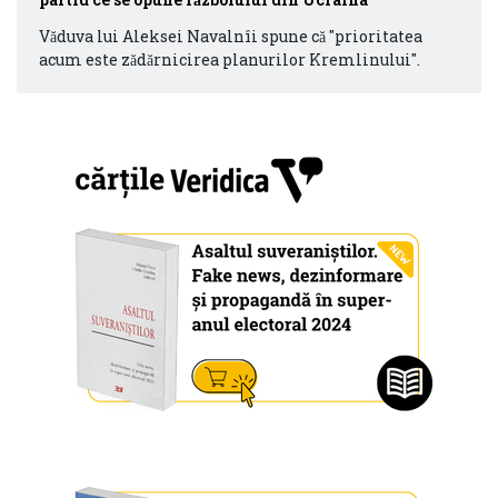
Văduva lui Aleksei Navalnîi spune că "prioritatea
acum este zădărnicirea planurilor Kremlinului".