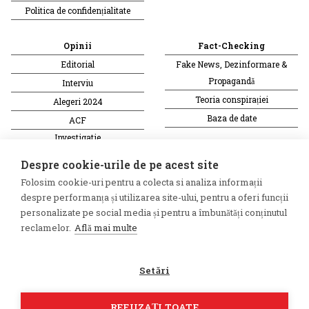
Politica de confidențialitate
Opinii
Fact-Checking
Editorial
Fake News, Dezinformare &
Propagandă
Interviu
Teoria conspirației
Alegeri 2024
Baza de date
ACF
Investigatie
Alte subiecte
Despre cookie-urile de pe acest site
Folosim cookie-uri pentru a colecta si analiza informații
Monitor media
Multimedia
despre performanța și utilizarea site-ului, pentru a oferi funcții
Revista presei fake
Podcast
personalizate pe social media și pentru a îmbunătăți conținutul
reclamelor.
Află mai multe
Presa rusă independentă
Reportaj video
Presa rusa pro-Kremlin
Interviu video
Setări
©2026 Veridica.ro. Toate drepturile
Soluție web
rezervate. Veridica™ este o
Treeworks
REFUZAȚI TOATE