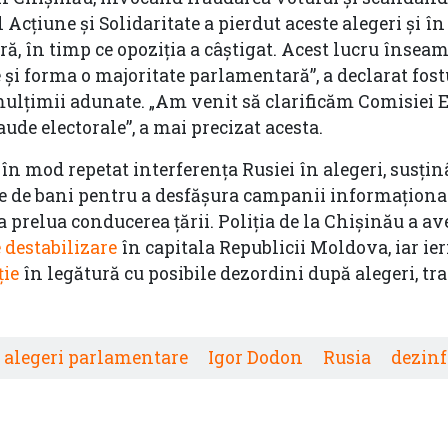
cțiune și Solidaritate a pierdut aceste alegeri și î
ă, în timp ce opoziția a câștigat. Acest lucru însea
e și forma o majoritate parlamentară”, a declarat fost
 mulțimii adunate. „Am venit să clarificăm Comisiei 
de electorale”, a mai precizat acesta.
 mod repetat interferența Rusiei în alegeri, susți
e de bani pentru a desfășura campanii informațional
a prelua conducerea țării. Poliţia de la Chişinău a av
e destabilizare
în capitala Republicii Moldova, iar ier
ție
în legătură cu posibile dezordini după alegeri, t
alegeri parlamentare
Igor Dodon
Rusia
dezin