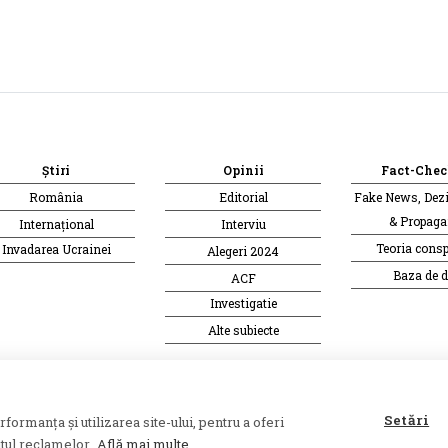
Știri
Opinii
Fact-Chec
România
Editorial
Fake News, Dez
& Propag
Internațional
Interviu
Teoria consp
Invadarea Ucrainei
Alegeri 2024
Baza de d
ACF
Investigatie
Alte subiecte
e o publicație a
Asociației Alianța Internațională a
Setări
ormanța și utilizarea site-ului, pentru a oferi
tul reclamelor.
Află mai multe