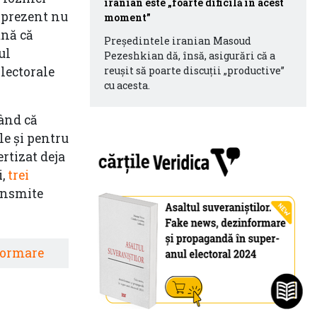
iranian este „foarte dificilă în acest
n prezent nu
moment”
mnă că
Președintele iranian Masoud
ul
Pezeshkian dă, însă, asigurări că a
Electorale
reușit să poarte discuții „productive”
cu acesta.
nând că
e și pentru
ertizat deja
i,
trei
ransmite
formare