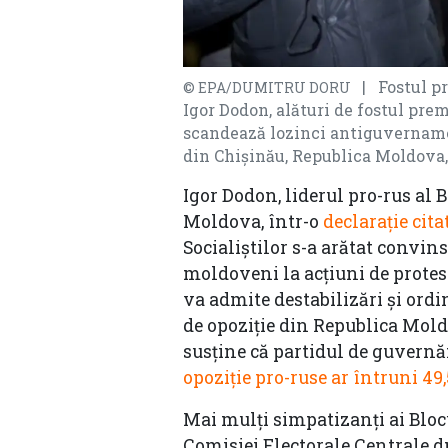
| Fostul pre
© EPA/DUMITRU DORU
Igor Dodon, alături de fostul prem
scandează lozinci antiguvernamen
din Chişinău, Republica Moldova,
Igor Dodon, liderul pro-rus al B
Moldova, într-o
declaraţie cita
Socialiştilor s-a arătat convin
moldoveni la acţiuni de protes
va admite destabilizări şi ordi
de opoziție din Republica Mol
susţine că partidul de guvernă
opoziție pro-ruse ar întruni 49
Mai mulţi simpatizanţi ai Blocu
Comisiei Electorale Centrale 