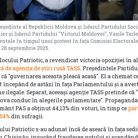
ședinte al Republicii Moldova și liderul Partidului Socia
ier și liderul Partidului "Viitorul Moldovei", Vasile Tarle
tale în timpul unui protest în fața Comisiei Electorale
 28 septembrie 2025.
locului Patriotic, a revendicat victoria opoziției în a
tă de agenţia de ştiri rusă TASS
. Preşedintele Partidu
s că "guvernarea aceasta pleacă acasă". El a chemat c
t începând de astăzi în faţa Parlamentului şi a aver
ne ilegale. Separat, aceeaşi agenţie TASS pretinde că 
dova conduc în alegerile parlamentare". Propaganda
mânt PAS a obținut 44,13% din voturi, în timp ce
par
,54%
din sufragii.
lui Patriotic s-au adunat încă de aseară în faţa sedi
dn Chişinău, invocând fraudarea votului şi scandând