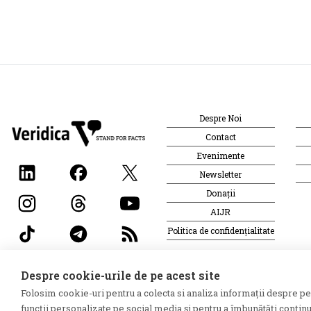
Despre Noi
Contact
Evenimente
Newsletter
Donații
AIJR
Politica de confidențialitate
Despre cookie-urile de pe acest site
©2026 Veridica.ro. Toate drepturile rezervate. Veridica™ est
Folosim cookie-uri pentru a colecta si analiza informații despre perf
Jurnaliștilor Români
.
funcții personalizate pe social media și pentru a îmbunătăți conținu