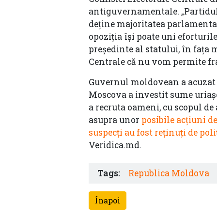
antiguvernamentale. „Partidul A
deține majoritatea parlamentar
opoziția își poate uni eforturil
președinte al statului, în fața
Centrale că nu vom permite frau
Guvernul moldovean a acuzat în
Moscova a investit sume uriaș
a recruta oameni, cu scopul de 
asupra unor
posibile acțiuni d
suspecți au fost reținuți de poli
Veridica.md.
Tags:
Republica Moldova
Înapoi