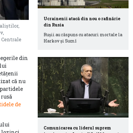
Ucrainenii atacă din nou o rafinărie
din Rusia
liștilor,
v,
Ruşii au răspuns cu atacuri mortale la
 Centrale
Harkov şi Sumî
legerile din
lui
etăţenii
tizat că nu
"partidele
 rusă
tidele de
ului
Comunicarea cu liderul suprem
 lozinci