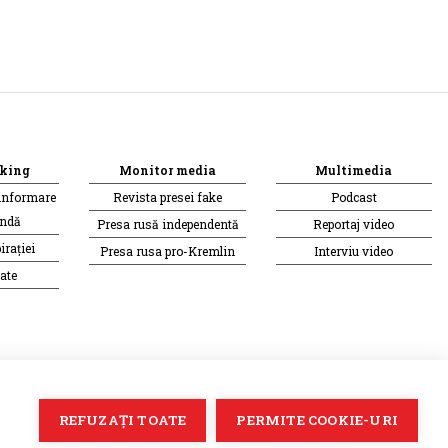
king
Monitor media
Multimedia
informare
Revista presei fake
Podcast
andă
Presa rusă independentă
Reportaj video
irației
Presa rusa pro-Kremlin
Interviu video
ate
Soluție web
Treeworks
REFUZAȚI TOATE
PERMITE COOKIE-URI