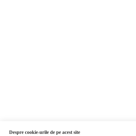
Despre Noi
Contact
Evenimente
Newsletter
Donații
AIJR
Politica de confidențialitate
Opinii
Editorial
Interviu
Alegeri 2024
ACF
Investigatie
Alte subiecte
Monitor media
Revista presei fake
Presa rusă independentă
Despre cookie-urile de pe acest site