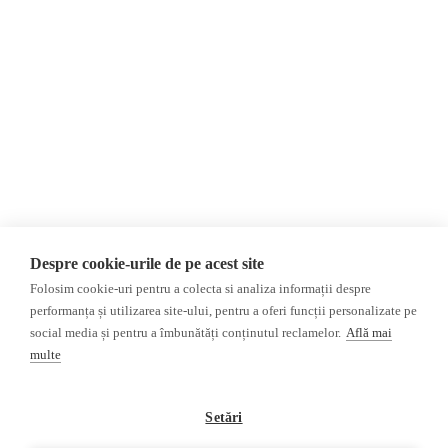
Contact
România
Evenimente
Internațional
Newsletter
Invadarea Ucrainei
Donații
AIJR
Politica de confidențialitate
Opinii
Fact-Checking
Editorial
Fake News, Dezinformare &
Interviu
Propagandă
Alegeri 2024
Teoria conspirației
Despre cookie-urile de pe acest site
ACF
Baza de date
Folosim cookie-uri pentru a colecta si analiza informații despre
Investigatie
performanța și utilizarea site-ului, pentru a oferi funcții personalizate pe
social media și pentru a îmbunătăți conținutul reclamelor.
Află mai
Alte subiecte
multe
Monitor media
Multimedia
Revista presei fake
Podcast
Setări
Presa rusă independentă
Reportaj video
Presa rusa pro-Kremlin
Interviu video