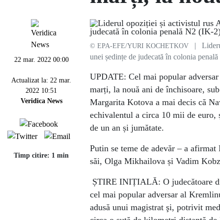
| Liderul
© EPA-EFE/YURI KOCHETKOV
unei ședințe de judecată în colonia penal
22 mar. 2022 00:00
UPDATE: Cel mai popular adversar al
Actualizat la: 22 mar.
marți, la nouă ani de închisoare, su
2022 10:51
Veridica News
Margarita Kotova a mai decis că Nava
echivalentul a circa 10 mii de euro, 
de un an și jumătate.
Putin se teme de adevăr – a afirmat 
Timp citire: 1 min
săi, Olga Mikhailova și Vadim Kobzev,
ȘTIRE INIȚIALĂ: O judecătoare din 
cel mai popular adversar al Kremlinu
adusă unui magistrat şi, potrivit med
circa o sută de kilometri distanţă de