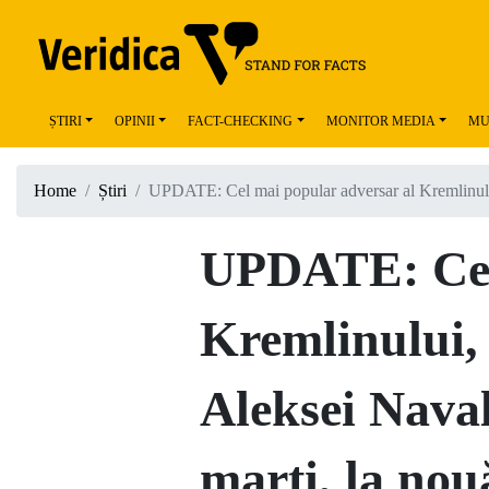
ȘTIRI
OPINII
FACT-CHECKING
MONITOR MEDIA
MU
Home
Știri
UPDATE: Cel mai popular adversar al Kremlinului,
UPDATE: Cel 
Kremlinului,
Aleksei Naval
marți, la nou