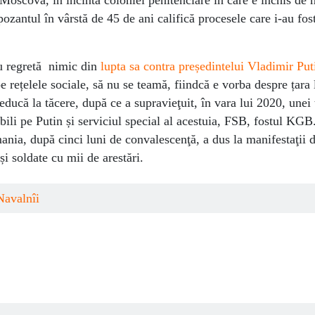
zantul în vârstă de 45 de ani califică procesele care i-au fost
nu regretă nimic din
lupta sa contra președintelui Vladimir Put
e rețelele sociale, să nu se teamă, fiindcă e vorba despre țara l
reducă la tăcere, după ce a supravieţuit, în vara lui 2020, unei 
abili pe Putin și serviciul special al acestuia, FSB, fostul KGB
ania, după cinci luni de convalescenţă, a dus la manifestaţii d
 și soldate cu mii de arestări.
Navalnîi