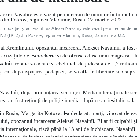
 opoziției și activistul rus Alexei Navalny este văzut pe un ecran de mo
ă N2 (IK-2) din Pokrov, regiunea Vladimir, Rusia, 22 martie 2022.
 Kremlinului, opozantul încarcerat Aleksei Navalnîi, a fost
b acuzațiile de escrocherie și de ofensă adusă unui magistrat. 
lnîi trebuie să achite și cheltuieli de judecată de 1,2 milioan
și că, după ispășirea pedepsei, se va afla în libertate sub sup
Navalnîi, după pronunțarea sentinței. Media internaționale scr
 au fost reținuți de poliție imediat după ce au ieșit din sala
Rusia, Margarita Kotova, l-a declarat, marţi, vinovat de es
lui, opozantul încarcerat Aleksei Navalnîi. El ar fi culpabil ş
ia internaţionale, riscă până la 13 ani de închisoare. Navalnîi 
 Moscova, în incinta coloniei penitenciare în care e închis de 