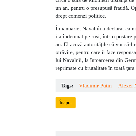
un an, pentru o presupusă fraudă. Opo
drept comenzi politice.
În ianuarie, Navalnîi a declarat că 
i-a îndemnat pe ruși, într-o postare p
au. El acuză autorităţile că vor să-l 
otrăvire, pentru care îi face respons
lui Navalnîi, la întoarcerea din Germ
reprimate cu brutalitate în toată ţara
Tags:
Vladimir Putin
Alexei 
Înapoi