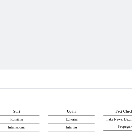
Știri
Opinii
Fact-Chec
România
Editorial
Fake News, Dezi
Propagan
Internațional
Interviu