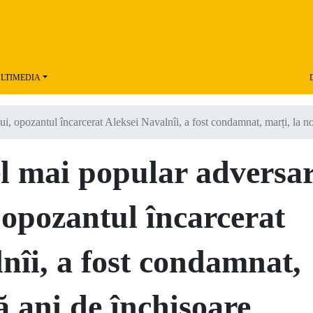
LTIMEDIA
 opozantul încarcerat Aleksei Navalnîi, a fost condamnat, marți, la no
mai popular adversar
 opozantul încarcerat
nîi, a fost condamnat,
ă ani de închisoare