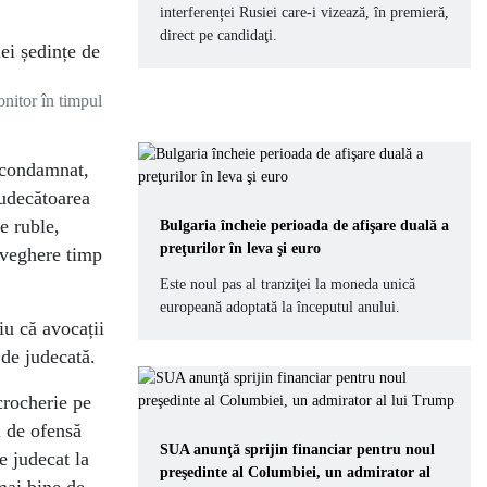
interferenței Rusiei care-i vizează, în premieră,
direct pe candidaţi.
nitor în timpul
 condamnat,
Judecătoarea
e ruble,
Bulgaria încheie perioada de afişare duală a
preţurilor în leva şi euro
raveghere timp
Este noul pas al tranziţei la moneda unică
europeană adoptată la începutul anului.
iu că avocații
 de judecată.
crocherie pe
i de ofensă
SUA anunţă sprijin financiar pentru noul
e judecat la
preşedinte al Columbiei, un admirator al
mai bine de