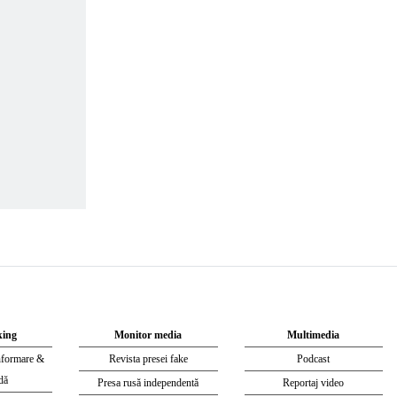
king
Monitor media
Multimedia
nformare &
Revista presei fake
Podcast
dă
Presa rusă independentă
Reportaj video